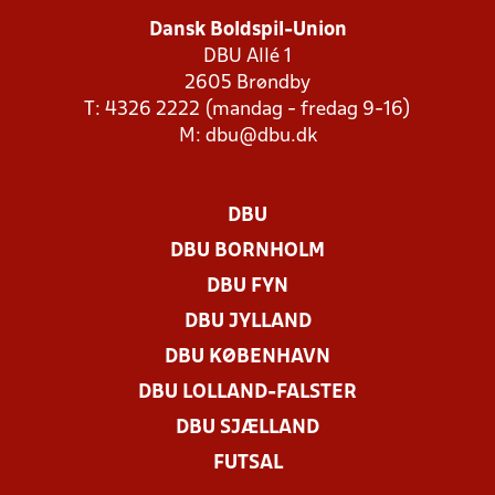
Dansk Boldspil-Union
DBU Allé 1
2605 Brøndby
T: 4326 2222 (mandag - fredag 9-16)
M:
dbu@dbu.dk
DBU
DBU BORNHOLM
DBU FYN
DBU JYLLAND
DBU KØBENHAVN
DBU LOLLAND-FALSTER
DBU SJÆLLAND
FUTSAL