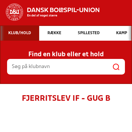
Hvad vil du søge efter?
KLUB/HOLD
RÆKKE
SPILLESTED
KAMP
INDHOLD OG NYHEDER
Find en klub eller et hold
STILLINGER, RESULTATER, KLUBBER OG
HOLD
FJERRITSLEV IF - GUG B