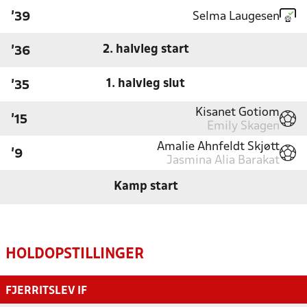
Selma Laugesen
'39
2. halvleg start
'36
1. halvleg slut
'35
Kisanet Gotiom
'15
Emily Skagen
Amalie Ahnfeldt Skjøtt
'9
Jasmina Alia Barakat
Kamp start
HOLDOPSTILLINGER
FJERRITSLEV IF