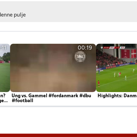
 denne pulje
:11
00:19
en?
Ung vs. Gammel #fordanmark #dbu
Highlights: Danma
ger
#football