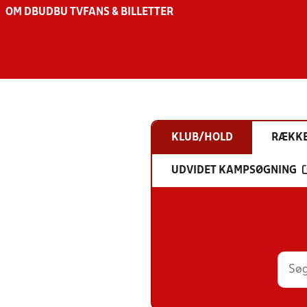
OM DBU
DBU TV
FANS & BILLETTER
KLUB/HOLD
RÆKK
UDVIDET KAMPSØGNING