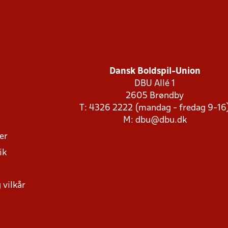
Dansk Boldspil-Union
DBU Allé 1
2605 Brøndby
T: 4326 2222 (mandag - fredag 9-16
M:
dbu@dbu.dk
ger
ik
 vilkår