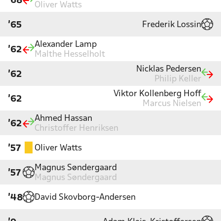
'68
Oliver Watts
Frederik Lossin
'65
Alexander Lamp
'62
Malthe Hesselholt
Nicklas Pedersen
'62
Philip Keller
Viktor Kollenberg Hoff
'62
Marcus Nielsen
Ahmed Hassan
'62
Christoffer Henriksen
Oliver Watts
'57
Magnus Søndergaard
'57
Magnus Søndergaard
David Skovborg-Andersen
'48