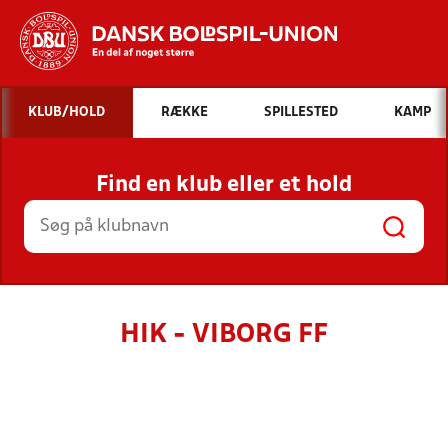
Hvad vil du søge efter?
KLUB/HOLD
RÆKKE
SPILLESTED
KAMP
INDHOLD OG NYHEDER
Find en klub eller et hold
STILLINGER, RESULTATER, KLUBBER OG
HOLD
HIK - VIBORG FF