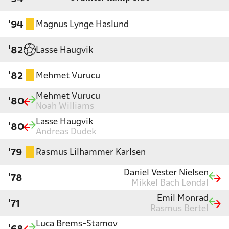
Magnus Lynge Haslund
'94
Lasse Haugvik
'82
Mehmet Vurucu
'82
Mehmet Vurucu
'80
Noah Williams
Lasse Haugvik
'80
Andreas Dudek
Rasmus Lilhammer Karlsen
'79
Daniel Vester Nielsen
'78
Mikkel Bach Løndal
Emil Monrad
'71
Rasmus Bertel
Luca Brems-Stamov