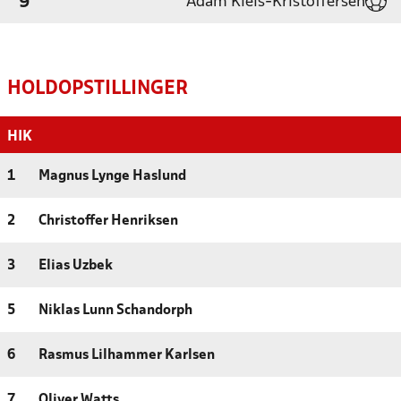
Adam Kleis-Kristoffersen
'9
HOLDOPSTILLINGER
HIK
1
Magnus Lynge Haslund
2
Christoffer Henriksen
3
Elias Uzbek
5
Niklas Lunn Schandorph
6
Rasmus Lilhammer Karlsen
7
Oliver Watts