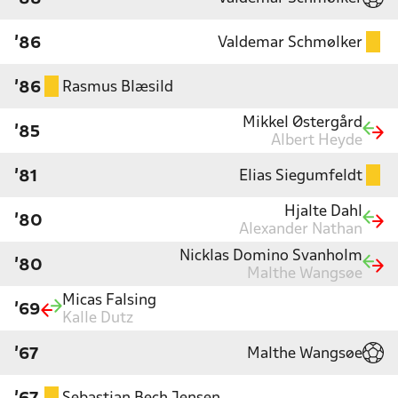
Valdemar Schmølker
'86
Rasmus Blæsild
'86
Mikkel Østergård
'85
Albert Heyde
Elias Siegumfeldt
'81
Hjalte Dahl
'80
Alexander Nathan
Nicklas Domino Svanholm
'80
Malthe Wangsøe
Micas Falsing
'69
Kalle Dutz
Malthe Wangsøe
'67