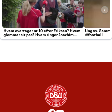
Hvem overtager nr.10 efter Eriksen? Hvem
Ung vs. Gamm
glemmer sit pas? Hvem ringer Joachim
#football
altid til efter kampe?