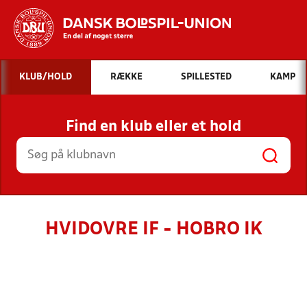
Hvad vil du søge efter?
KLUB/HOLD
RÆKKE
SPILLESTED
KAMP
INDHOLD OG NYHEDER
Find en klub eller et hold
STILLINGER, RESULTATER, KLUBBER OG
HOLD
HVIDOVRE IF - HOBRO IK