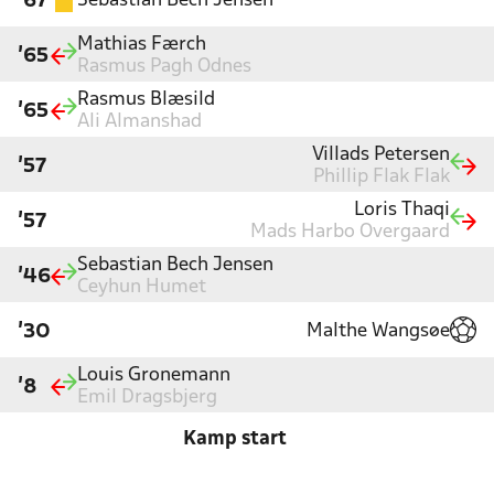
Sebastian Bech Jensen
'67
Mathias Færch
'65
Rasmus Pagh Odnes
Rasmus Blæsild
'65
Ali Almanshad
Villads Petersen
'57
Phillip Flak Flak
Loris Thaqi
'57
Mads Harbo Overgaard
Sebastian Bech Jensen
'46
Ceyhun Humet
Malthe Wangsøe
'30
Louis Gronemann
'8
Emil Dragsbjerg
Kamp start