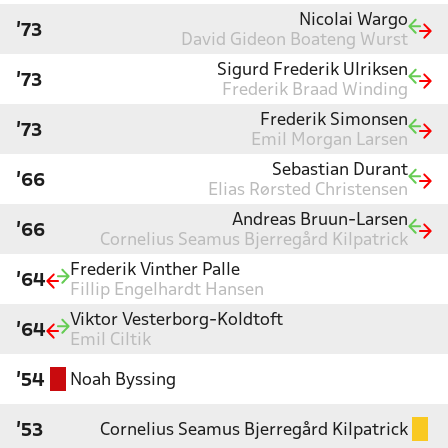
Nicolai Wargo
'73
David Gideon Boateng Wurst
Sigurd Frederik Ulriksen
'73
Frederik Braad Winding
Frederik Simonsen
'73
Emil Morgan Larsen
Sebastian Durant
'66
Elias Rørsted Christensen
Andreas Bruun-Larsen
'66
Cornelius Seamus Bjerregård Kilpatrick
Frederik Vinther Palle
'64
Fillip Engelhardt Hansen
Viktor Vesterborg-Koldtoft
'64
Emil Ciltik
Noah Byssing
'54
Cornelius Seamus Bjerregård Kilpatrick
'53