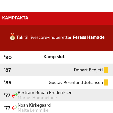
KAMPFAKTA
Tak til livescore-indberetter
Ferass Hamade
Kamp slut
'90
Donart Bedjeti
'87
Gustav Ærenlund Johansen
'85
Bertram Ruban Frederiksen
'77
Marius Hammelboe
Noah Kirkegaard
'77
Malte Lemmike