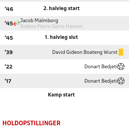
2. halvleg start
'46
Jacob Malmborg
'45
Robbie Pierre Genis Hansen
1. halvleg slut
'45
David Gideon Boateng Wurst
'39
Donart Bedjeti
'22
Donart Bedjeti
'17
Kamp start
HOLDOPSTILLINGER