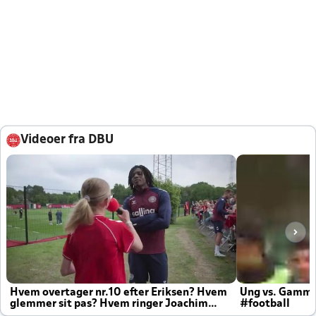
Videoer fra DBU
Hvem overtager nr.10 efter Eriksen? Hvem
Ung vs. Gamm
glemmer sit pas? Hvem ringer Joachim
#football
altid til efter kampe?