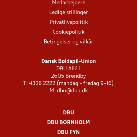
Medarbejdere
Ledige stillinger
Privatlivspolitik
Cookiepolitik
Betingelser og vilkår
Dansk Boldspil-Union
DBU Allé 1
2605 Brøndby
T: 4326 2222 (mandag - fredag 9-16)
M:
dbu@dbu.dk
DBU
DBU BORNHOLM
DBU FYN