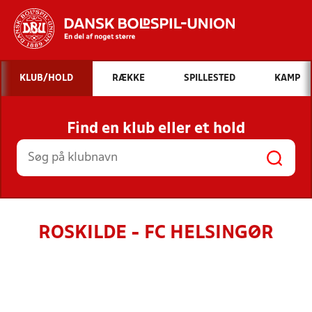
Hvad vil du søge efter?
KLUB/HOLD
RÆKKE
SPILLESTED
KAMP
INDHOLD OG NYHEDER
Find en klub eller et hold
STILLINGER, RESULTATER, KLUBBER OG
HOLD
ROSKILDE - FC HELSINGØR