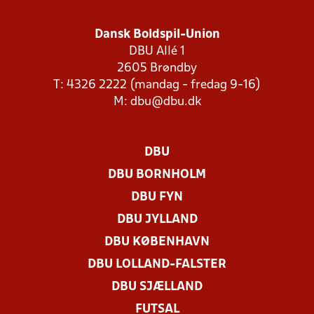
Dansk Boldspil-Union
DBU Allé 1
2605 Brøndby
T: 4326 2222 (mandag - fredag 9-16)
M:
dbu@dbu.dk
DBU
DBU BORNHOLM
DBU FYN
DBU JYLLAND
DBU KØBENHAVN
DBU LOLLAND-FALSTER
DBU SJÆLLAND
FUTSAL