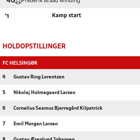
Frederik Braad Winding
'40
Kamp start
'1
HOLDOPSTILLINGER
FC HELSINGØR
4
Gustav Ring Lorentzen
5
Nikolaj Holmegaard Larsen
6
Cornelius Seamus Bjerregård Kilpatrick
7
Emil Morgan Larsen
8
Gustav Ærenlund Johansen