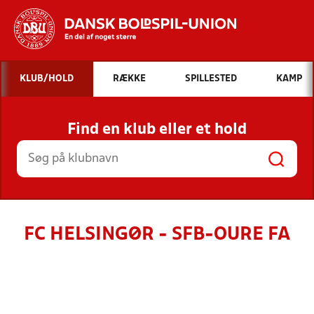
Hvad vil du søge efter?
KLUB/HOLD
RÆKKE
SPILLESTED
KAMP
INDHOLD OG NYHEDER
Find en klub eller et hold
STILLINGER, RESULTATER, KLUBBER OG
HOLD
FC HELSINGØR - SFB-OURE FA