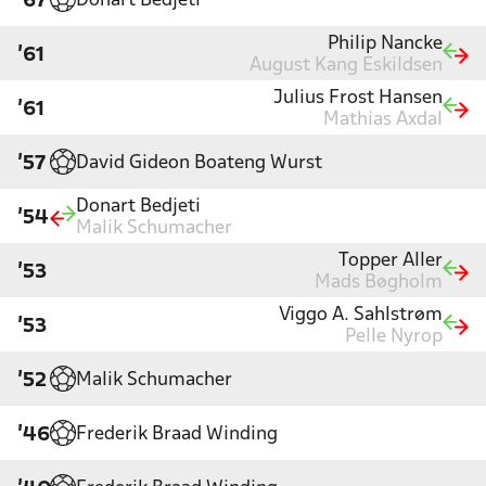
Donart Bedjeti
'67
Philip Nancke
'61
August Kang Eskildsen
Julius Frost Hansen
'61
Mathias Axdal
David Gideon Boateng Wurst
'57
Donart Bedjeti
'54
Malik Schumacher
Topper Aller
'53
Mads Bøgholm
Viggo A. Sahlstrøm
'53
Pelle Nyrop
Malik Schumacher
'52
Frederik Braad Winding
'46