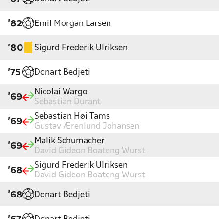
Emil Morgan Larsen
'82
Sigurd Frederik Ulriksen
'80
Donart Bedjeti
'75
Nicolai Wargo
'69
Sebastian Durant
Sebastian Høi Tams
'69
Gustav Ærenlund Johansen
Malik Schumacher
'69
David Gideon Boateng Wurst
Sigurd Frederik Ulriksen
'68
David Gideon Boateng Wurst
Donart Bedjeti
'68