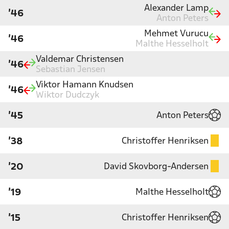
Alexander Lamp
'46
Anton Peters
Mehmet Vurucu
'46
Malthe Hesselholt
Valdemar Christensen
'46
Sebastian Jensen
Viktor Hamann Knudsen
'46
Wiktor Dudczyk
Anton Peters
'45
Christoffer Henriksen
'38
David Skovborg-Andersen
'20
Malthe Hesselholt
'19
Christoffer Henriksen
'15