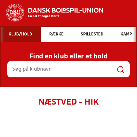
Hvad vil du søge efter?
KLUB/HOLD
RÆKKE
SPILLESTED
KAMP
INDHOLD OG NYHEDER
Find en klub eller et hold
STILLINGER, RESULTATER, KLUBBER OG
HOLD
NÆSTVED - HIK