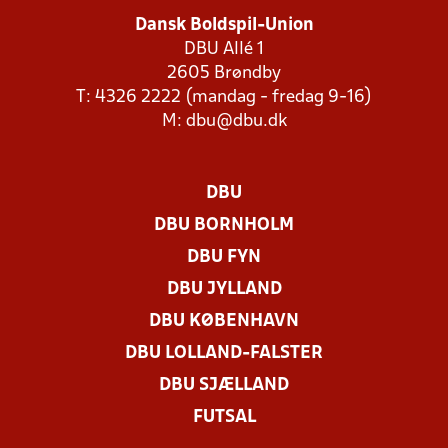
Dansk Boldspil-Union
DBU Allé 1
2605 Brøndby
T: 4326 2222 (mandag - fredag 9-16)
M:
dbu@dbu.dk
DBU
DBU BORNHOLM
DBU FYN
DBU JYLLAND
DBU KØBENHAVN
DBU LOLLAND-FALSTER
DBU SJÆLLAND
FUTSAL