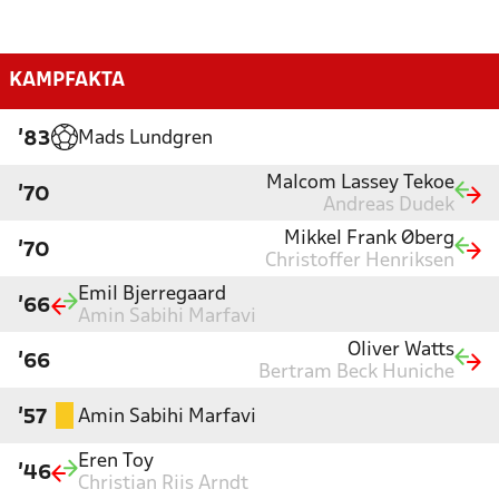
KAMPFAKTA
Mads Lundgren
'83
Malcom Lassey Tekoe
'70
Andreas Dudek
Mikkel Frank Øberg
'70
Christoffer Henriksen
Emil Bjerregaard
'66
Amin Sabihi Marfavi
Oliver Watts
'66
Bertram Beck Huniche
Amin Sabihi Marfavi
'57
Eren Toy
'46
Christian Riis Arndt