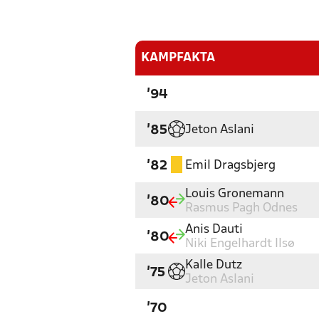
KAMPFAKTA
'94
Jeton Aslani
'85
Emil Dragsbjerg
'82
Louis Gronemann
'80
Rasmus Pagh Odnes
Anis Dauti
'80
Niki Engelhardt Ilsø
Kalle Dutz
'75
Jeton Aslani
'70