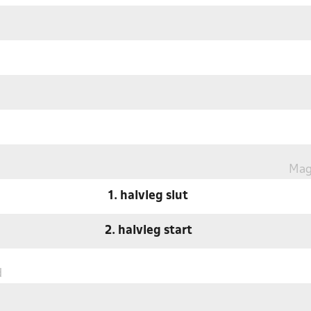
Mag
1. halvleg slut
2. halvleg start
d