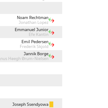
Noam Rechtman
Jonathan Lopez
Emmanuel Junior
Efe Kantin
Emil Pedersen
Frederik Skjold
Jannik Borge
nus Høegh Ørum-Nielsen
Joseph Ssendyowa