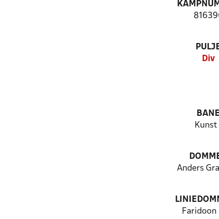
KAMPNU
81639
PULJ
Div
BAN
Kunst 
DOMM
Anders Gra
LINIEDOM
Faridoon 