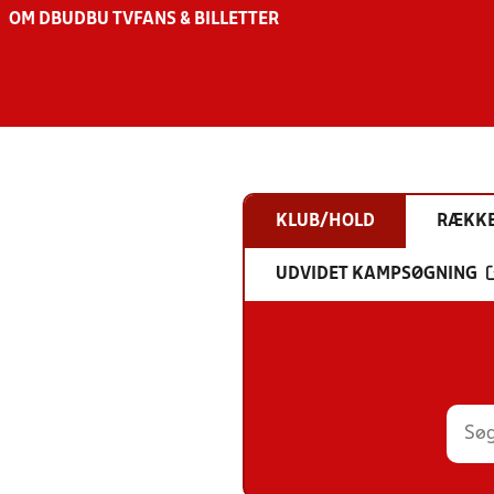
OM DBU
DBU TV
FANS & BILLETTER
KLUB/HOLD
RÆKK
UDVIDET KAMPSØGNING