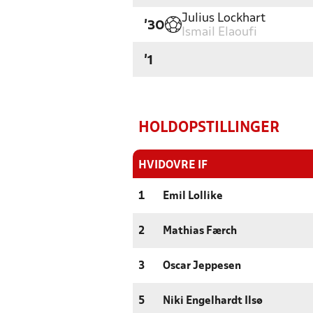
Julius Lockhart
'30
Ismail Elaoufi
'1
HOLDOPSTILLINGER
HVIDOVRE IF
1
Emil Lollike
2
Mathias Færch
3
Oscar Jeppesen
5
Niki Engelhardt Ilsø