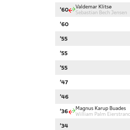
Valdemar Klitsø
'60
Sebastian Bech Jensen
'60
'55
'55
'55
'47
'46
Magnus Karup Buades
'36
William Palm Eierstran
'34