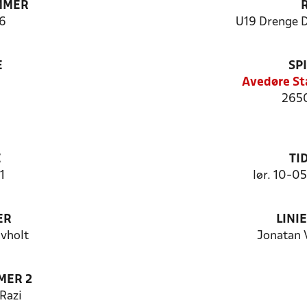
MMER
6
U19 Drenge 
E
SP
Avedøre St
2650
E
TI
1
lør. 10-0
ER
LINI
vholt
Jonatan 
MER 2
Razi