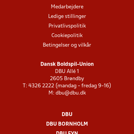
Medarbejdere
Ledige stillinger
Privatlivspolitik
Cookiepolitik
Betingelser og vilkår
Dansk Boldspil-Union
DBU Allé 1
2605 Brøndby
T: 4326 2222 (mandag - fredag 9-16)
M:
dbu@dbu.dk
DBU
DBU BORNHOLM
DBU FYN