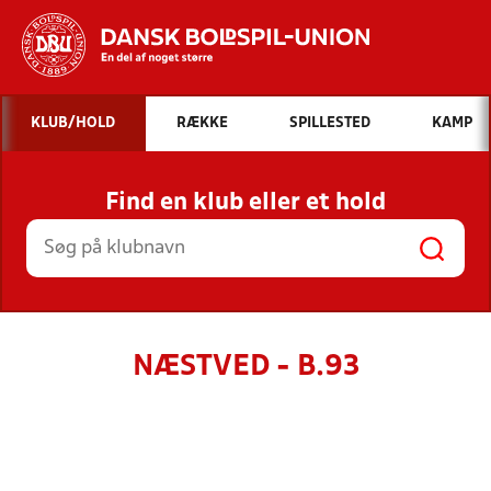
Hvad vil du søge efter?
KLUB/HOLD
RÆKKE
SPILLESTED
KAMP
INDHOLD OG NYHEDER
Find en klub eller et hold
STILLINGER, RESULTATER, KLUBBER OG
HOLD
NÆSTVED - B.93