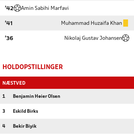
Amin Sabihi Marfavi
'42
Muhammad Huzaifa Khan
'41
Nikolaj Gustav Johansen
'36
HOLDOPSTILLINGER
NÆSTVED
1
Benjamin Høier Olsen
3
Eskild Birks
4
Bekir Biyik