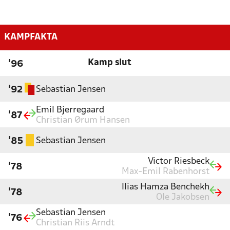
KAMPFAKTA
Kamp slut
'96
Sebastian Jensen
'92
Emil Bjerregaard
'87
Christian Ørum Hansen
Sebastian Jensen
'85
Victor Riesbeck
'78
Max-Emil Rabenhorst
Ilias Hamza Benchekh
'78
Ole Jakobsen
Sebastian Jensen
'76
Christian Riis Arndt