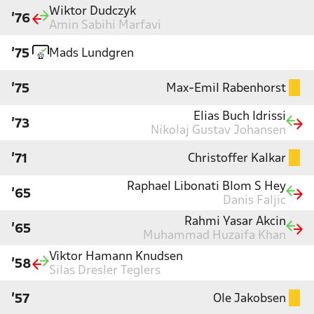
Wiktor Dudczyk
'76
Amin Sabihi Marfavi
Mads Lundgren
'75
Max-Emil Rabenhorst
'75
Elias Buch Idrissi
'73
Nikolaj Gustav Johansen
Christoffer Kalkar
'71
Raphael Libonati Blom S Hey
'65
Danis Faljic
Rahmi Yasar Akcin
'65
Muhammad Huzaifa Khan
Viktor Hamann Knudsen
'58
Silas Dresler Teglers
Ole Jakobsen
'57