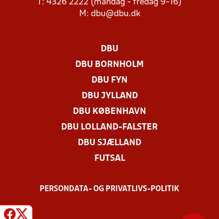
T: 4326 2222 (mandag - fredag 9-16)
M:
dbu@dbu.dk
DBU
DBU BORNHOLM
DBU FYN
DBU JYLLAND
DBU KØBENHAVN
DBU LOLLAND-FALSTER
DBU SJÆLLAND
FUTSAL
PERSONDATA- OG PRIVATLIVS-POLITIK