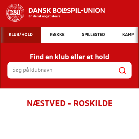
Hvad vil du søge efter?
KLUB/HOLD
RÆKKE
SPILLESTED
KAMP
INDHOLD OG NYHEDER
Find en klub eller et hold
STILLINGER, RESULTATER, KLUBBER OG
HOLD
NÆSTVED - ROSKILDE