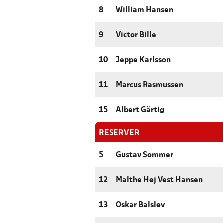
8
William Hansen
9
Victor Bille
10
Jeppe Karlsson
11
Marcus Rasmussen
15
Albert Gärtig
RESERVER
5
Gustav Sommer
12
Malthe Høj Vest Hansen
13
Oskar Balsløv