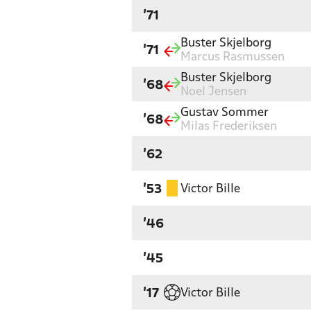
'71
Buster Skjelborg
'71
Marcus Rasmussen
Buster Skjelborg
'68
Noel Jensen
Gustav Sommer
'68
Milas Frederiksen
'62
Victor Bille
'53
'46
'45
Victor Bille
'17