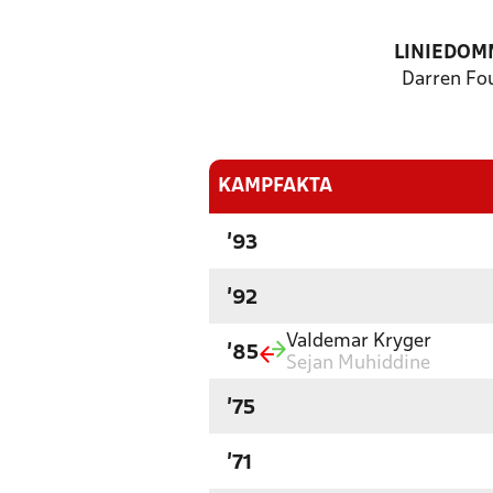
LINIEDOM
Darren Fo
KAMPFAKTA
'93
'92
Valdemar Kryger
'85
Sejan Muhiddine
'75
'71