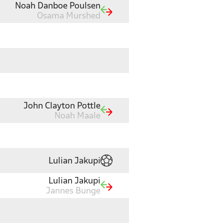
Noah Danboe Poulsen
Osama Murshed
John Clayton Pottle
Noah Maale
Lulian Jakupi
Lulian Jakupi
Jannes Bunge