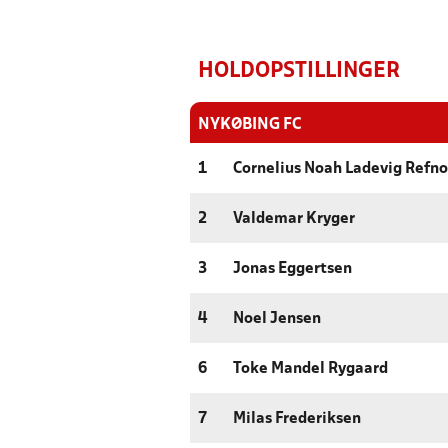
HOLDOPSTILLINGER
NYKØBING FC
1
Cornelius Noah Ladevig Refn
2
Valdemar Kryger
3
Jonas Eggertsen
4
Noel Jensen
6
Toke Mandel Rygaard
7
Milas Frederiksen