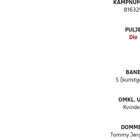
KAMPNU
81632
PULJ
Div
BAN
S (kunstg
OMKL. 
Kvinde
DOMM
Tommy Jør