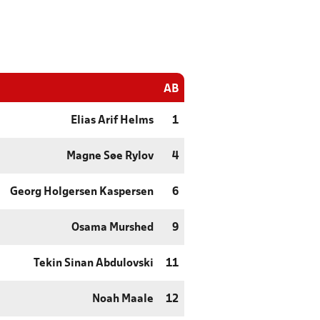
AB
Elias Arif Helms
1
Magne Søe Rylov
4
Georg Holgersen Kaspersen
6
Osama Murshed
9
Tekin Sinan Abdulovski
11
Noah Maale
12