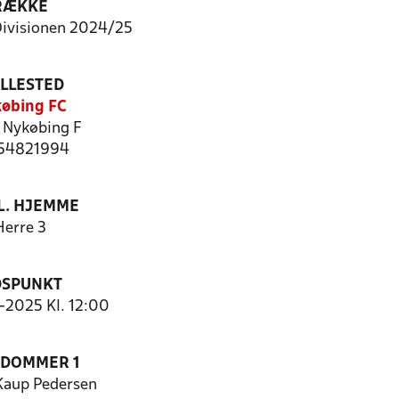
RÆKKE
Divisionen 2024/25
ILLESTED
øbing FC
Nykøbing F
: 54821994
. HJEMME
Herre 3
DSPUNKT
3-2025 Kl. 12:00
EDOMMER 1
Kaup Pedersen