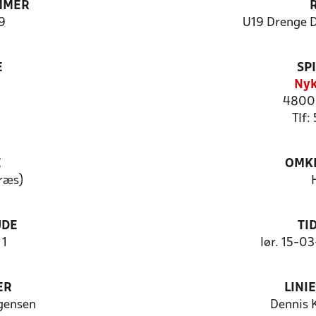
MMER
9
U19 Drenge 
E
SP
Nyk
4800 
Tlf
E
OMKL
ræs)
UDE
TI
 1
lør. 15-0
ER
LINI
gensen
Dennis 