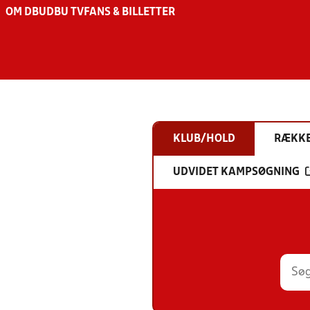
OM DBU
DBU TV
FANS & BILLETTER
KLUB/HOLD
RÆKK
UDVIDET KAMPSØGNING