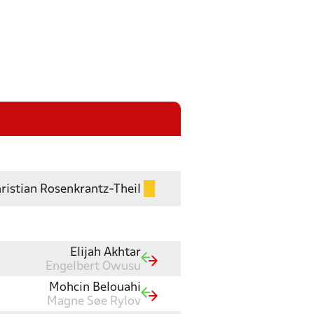
ristian Rosenkrantz-Theil
Elijah Akhtar
Engelbert Owusu
Mohcin Belouahi
Magne Søe Rylov