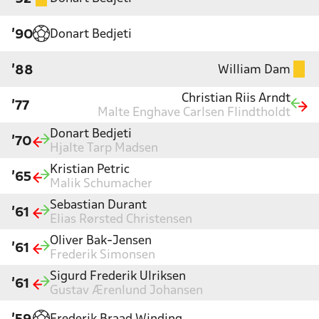
Donart Bedjeti
'90
William Dam
'88
Christian Riis Arndt
'77
Malte Enghave Carlsen Flindtholdt
Donart Bedjeti
'70
Hjalte Tarp Madsen
Kristian Petric
'65
Malik Schumacher
Sebastian Durant
'61
Elias Rørsted Christensen
Oliver Bak-Jensen
'61
Frederik Simonsen
Sigurd Frederik Ulriksen
'61
Gustav Ærenlund Johansen