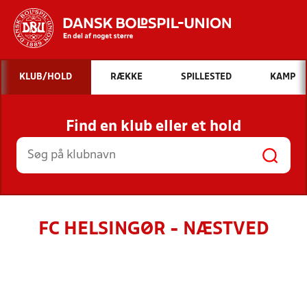
Hvad vil du søge efter?
KLUB/HOLD
RÆKKE
SPILLESTED
KAMP
INDHOLD OG NYHEDER
Find en klub eller et hold
STILLINGER, RESULTATER, KLUBBER OG
HOLD
FC HELSINGØR - NÆSTVED