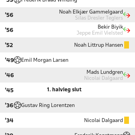
Frederik Braad Winding
'59
Noah Elkjær Gammelgaard
'56
Silas Dresler Teglers
Bekir Biyik
'56
Jeppe Emil Vielsted
Noah Littrup Hansen
'52
Emil Morgan Larsen
'49
Mads Lundgren
'46
Nicolai Dalgaard
1. halvleg slut
'45
Gustav Ring Lorentzen
'36
Nicolai Dalgaard
'34