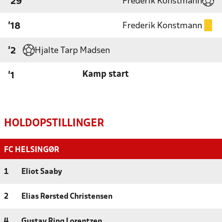
Frederik Konstmann
'29
Frederik Konstmann
'18
Hjalte Tarp Madsen
'2
Kamp start
'1
HOLDOPSTILLINGER
FC HELSINGØR
1
Eliot Saaby
2
Elias Rørsted Christensen
4
Gustav Ring Lorentzen