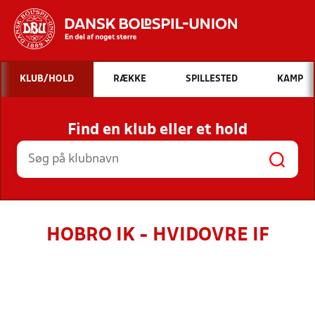
Hvad vil du søge efter?
KLUB/HOLD
RÆKKE
SPILLESTED
KAMP
INDHOLD OG NYHEDER
Find en klub eller et hold
STILLINGER, RESULTATER, KLUBBER OG
HOLD
HOBRO IK - HVIDOVRE IF