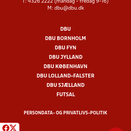
T: 4326 2222 (mandag - fredag 9-16)
M:
dbu@dbu.dk
DBU
DBU BORNHOLM
DBU FYN
DBU JYLLAND
DBU KØBENHAVN
DBU LOLLAND-FALSTER
DBU SJÆLLAND
FUTSAL
PERSONDATA- OG PRIVATLIVS-POLITIK