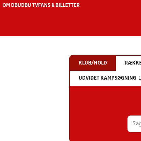
OM DBU
DBU TV
FANS & BILLETTER
KLUB/HOLD
RÆKK
UDVIDET KAMPSØGNING