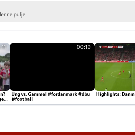
 denne pulje
:11
00:19
en?
Ung vs. Gammel #fordanmark #dbu
Highlights: Danma
ger
#football