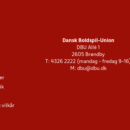
Dansk Boldspil-Union
DBU Allé 1
2605 Brøndby
T: 4326 2222 (mandag - fredag 9-16
M:
dbu@dbu.dk
ger
ik
 vilkår