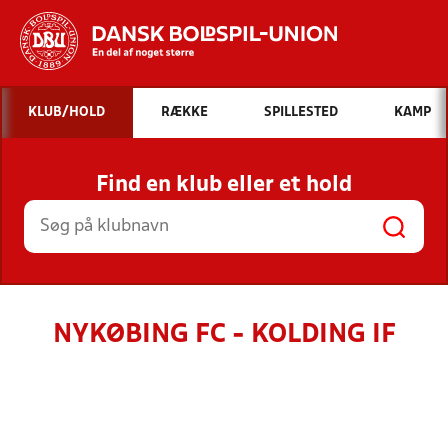
Hvad vil du søge efter?
KLUB/HOLD
RÆKKE
SPILLESTED
KAMP
INDHOLD OG NYHEDER
Find en klub eller et hold
STILLINGER, RESULTATER, KLUBBER OG
HOLD
NYKØBING FC - KOLDING IF