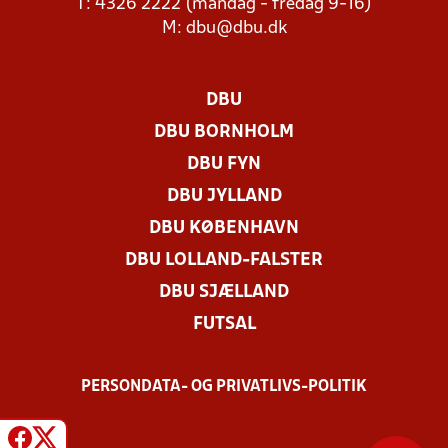
T: 4326 2222 (mandag - fredag 9-16)
M:
dbu@dbu.dk
DBU
DBU BORNHOLM
DBU FYN
DBU JYLLAND
DBU KØBENHAVN
DBU LOLLAND-FALSTER
DBU SJÆLLAND
FUTSAL
PERSONDATA- OG PRIVATLIVS-POLITIK