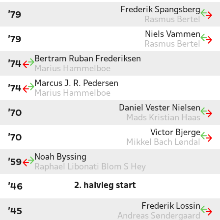
Frederik Spangsberg
'79
Rasmus Bertel
Niels Vammen
'79
Rasmus Bertel
Bertram Ruban Frederiksen
'74
Marius Hammelboe
Marcus J. R. Pedersen
'74
Marius Hammelboe
Daniel Vester Nielsen
'70
Mads Kristian Haas
Victor Bjerge
'70
Mikkel Bach Løndal
Noah Byssing
'59
Raphael Libonati Blom S Hey
2. halvleg start
'46
Frederik Lossin
'45
Andreas Søndergaard