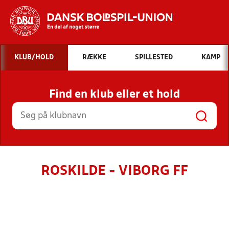
Hvad vil du søge efter?
KLUB/HOLD
RÆKKE
SPILLESTED
KAMP
INDHOLD OG NYHEDER
Find en klub eller et hold
STILLINGER, RESULTATER, KLUBBER OG
HOLD
ROSKILDE - VIBORG FF