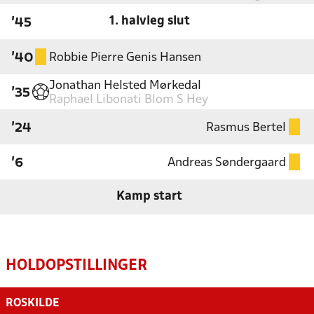
1. halvleg slut
'45
Robbie Pierre Genis Hansen
'40
Jonathan Helsted Mørkedal
'35
Raphael Libonati Blom S Hey
Rasmus Bertel
'24
Andreas Søndergaard
'6
Kamp start
HOLDOPSTILLINGER
ROSKILDE