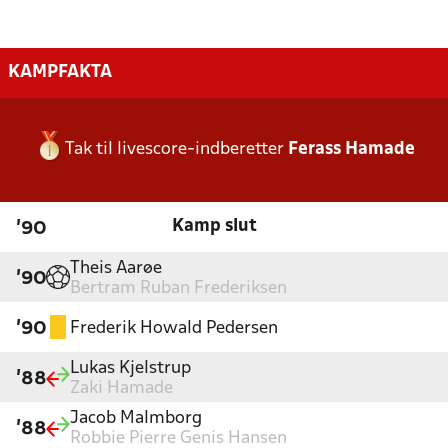
KAMPFAKTA
Tak til livescore-indberetter
Ferass Hamade
Kamp slut
'90
Theis Aarøe
'90
Bertram Ruban Frederiksen
Frederik Howald Pedersen
'90
Lukas Kjelstrup
'88
Zaki Hamade
Jacob Malmborg
'88
Robbie Pierre Genis Hansen