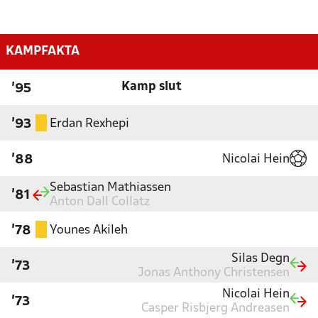
KAMPFAKTA
Kamp slut
'95
Erdan Rexhepi
'93
Nicolai Hein
'88
Sebastian Mathiassen
'81
Anton Dall Collatz
Younes Akileh
'78
Silas Degn
'73
Jonas Anthony Christensen
Nicolai Hein
'73
Casper Risbjerg Andreasen