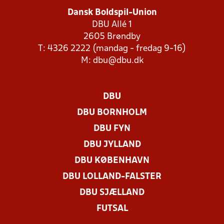
Dansk Boldspil-Union
DBU Allé 1
2605 Brøndby
T: 4326 2222 (mandag - fredag 9-16)
M:
dbu@dbu.dk
DBU
DBU BORNHOLM
DBU FYN
DBU JYLLAND
DBU KØBENHAVN
DBU LOLLAND-FALSTER
DBU SJÆLLAND
FUTSAL