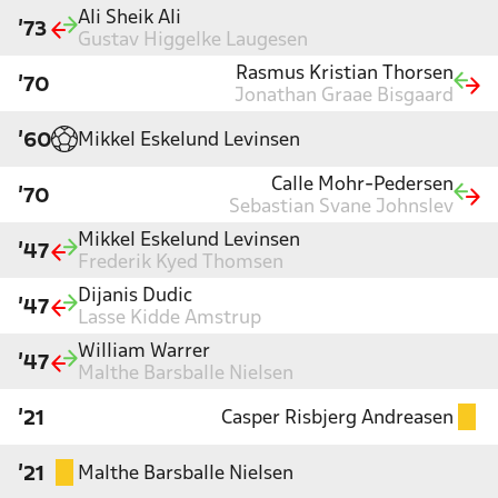
Ali Sheik Ali
'73
Gustav Higgelke Laugesen
Rasmus Kristian Thorsen
'70
Jonathan Graae Bisgaard
Mikkel Eskelund Levinsen
'60
Calle Mohr-Pedersen
'70
Sebastian Svane Johnslev
Mikkel Eskelund Levinsen
'47
Frederik Kyed Thomsen
Dijanis Dudic
'47
Lasse Kidde Amstrup
William Warrer
'47
Malthe Barsballe Nielsen
Casper Risbjerg Andreasen
'21
Malthe Barsballe Nielsen
'21