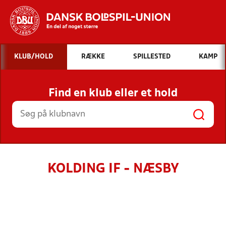
Hvad vil du søge efter?
KLUB/HOLD
RÆKKE
SPILLESTED
KAMP
INDHOLD OG NYHEDER
Find en klub eller et hold
STILLINGER, RESULTATER, KLUBBER OG
HOLD
KOLDING IF - NÆSBY