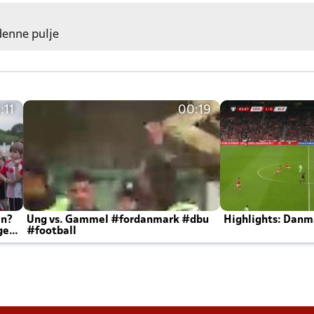
 denne pulje
:11
00:19
en?
Ung vs. Gammel #fordanmark #dbu
Highlights: Danma
ger
#football