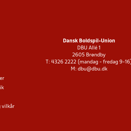
Dansk Boldspil-Union
DBU Allé 1
2605 Brøndby
T: 4326 2222 (mandag - fredag 9-16
M:
dbu@dbu.dk
ger
ik
 vilkår