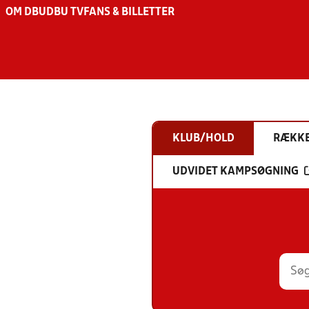
OM DBU
DBU TV
FANS & BILLETTER
KLUB/HOLD
RÆKK
UDVIDET KAMPSØGNING