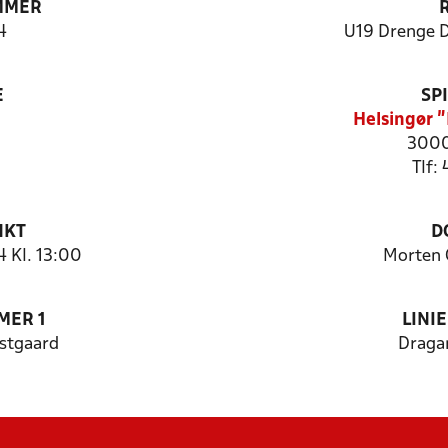
MMER
4
U19 Drenge 
E
SP
Helsingør 
3000
Tlf:
NKT
D
 Kl. 13:00
Morten 
MER 1
LINI
jstgaard
Draga