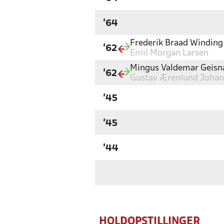
'64
Frederik Braad Winding
'62
Emil Morgan Larsen
Mingus Valdemar Geisn
'62
Gustav Ærenlund Joha
'45
'45
'44
HOLDOPSTILLINGER