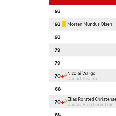
'93
Morten Mundus Olsen
'93
'93
'79
'79
Nicolai Wargo
'70
Donart Bedjeti
'68
Elias Rørsted Christens
'70
Gustav Ring Lorentzen
'64