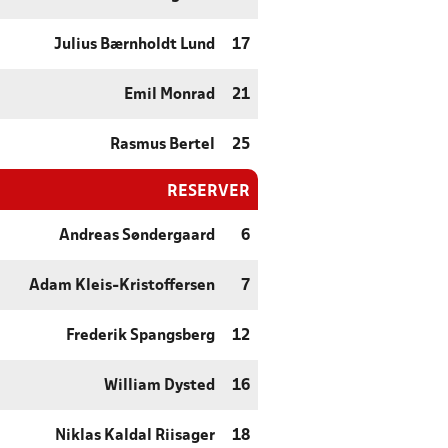
Julius Bærnholdt Lund
17
Emil Monrad
21
Rasmus Bertel
25
RESERVER
Andreas Søndergaard
6
Adam Kleis-Kristoffersen
7
Frederik Spangsberg
12
William Dysted
16
Niklas Kaldal Riisager
18