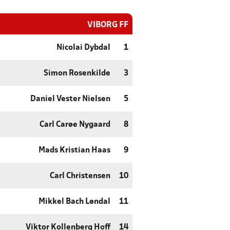
VIBORG FF
Nicolai Dybdal
1
Simon Rosenkilde
3
Daniel Vester Nielsen
5
Carl Carøe Nygaard
8
Mads Kristian Haas
9
Carl Christensen
10
Mikkel Bach Løndal
11
Viktor Kollenberg Hoff
14