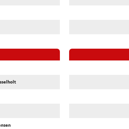
sselholt
ensen