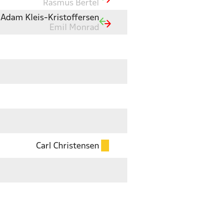
Rasmus Bertel
Adam Kleis-Kristoffersen
Emil Monrad
Carl Christensen