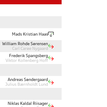
Mads Kristian Haas
William Rohde Sørensen
Carl Carøe Nygaard
Frederik Spangsberg
Viktor Kollenberg Hoff
Andreas Søndergaard
Julius Bærnholdt Lund
Niklas Kaldal Riisager