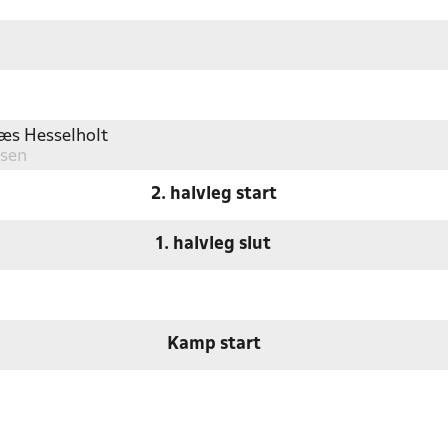
æs Hesselholt
nsen
2. halvleg start
1. halvleg slut
Kamp start