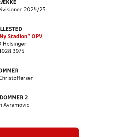
RÆKKE
Divisionen 2024/25
ILLESTED
"Ny Stadion" OPV
 Helsingør
 4928 3975
OMMER
Christoffersen
EDOMMER 2
n Avramovic