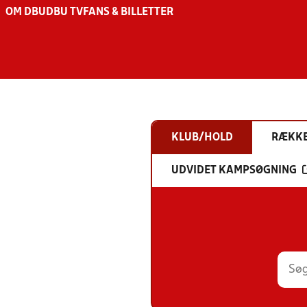
OM DBU
DBU TV
FANS & BILLETTER
KLUB/HOLD
RÆKK
UDVIDET KAMPSØGNING