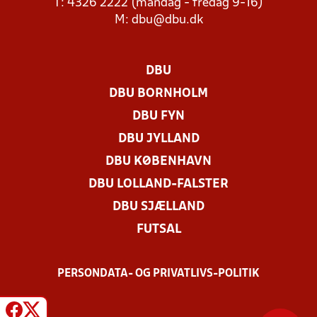
T: 4326 2222 (mandag - fredag 9-16)
M:
dbu@dbu.dk
DBU
DBU BORNHOLM
DBU FYN
DBU JYLLAND
DBU KØBENHAVN
DBU LOLLAND-FALSTER
DBU SJÆLLAND
FUTSAL
PERSONDATA- OG PRIVATLIVS-POLITIK