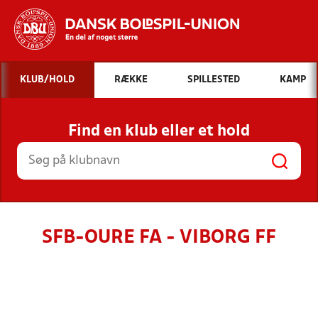
Hvad vil du søge efter?
KLUB/HOLD
RÆKKE
SPILLESTED
KAMP
INDHOLD OG NYHEDER
Find en klub eller et hold
STILLINGER, RESULTATER, KLUBBER OG
HOLD
SFB-OURE FA - VIBORG FF