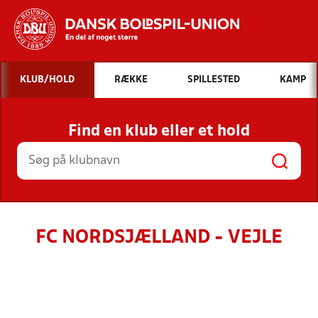
Hvad vil du søge efter?
KLUB/HOLD
RÆKKE
SPILLESTED
KAMP
INDHOLD OG NYHEDER
Find en klub eller et hold
STILLINGER, RESULTATER, KLUBBER OG
HOLD
FC NORDSJÆLLAND - VEJLE