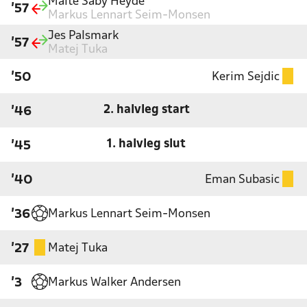
Malte Såby Heyde
'57
Markus Lennart Seim-Monsen
Jes Palsmark
'57
Matej Tuka
Kerim Sejdic
'50
2. halvleg start
'46
1. halvleg slut
'45
Eman Subasic
'40
Markus Lennart Seim-Monsen
'36
Matej Tuka
'27
Markus Walker Andersen
'3