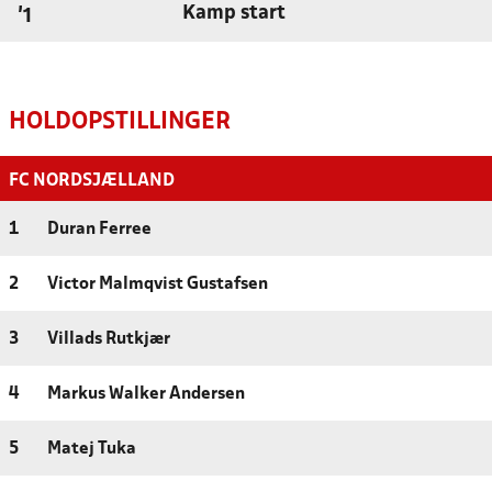
Kamp start
'1
HOLDOPSTILLINGER
FC NORDSJÆLLAND
1
Duran Ferree
2
Victor Malmqvist Gustafsen
3
Villads Rutkjær
4
Markus Walker Andersen
5
Matej Tuka