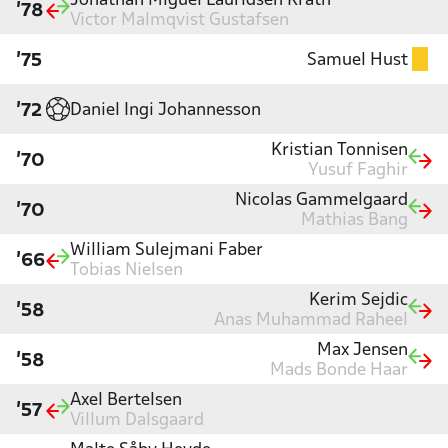
Jonathan Miguel Lauridsen Krath
'78
Victor Malmqvist Gustafsen
Samuel Hust
'75
Daniel Ingi Johannesson
'72
Kristian Tonnisen
'70
Yusuf Faghir
Nicolas Gammelgaard
'70
Mathias Bang
William Sulejmani Faber
'66
Tobias Nielsen
Kerim Sejdic
'58
Anas Muhammad Raheel
Max Jensen
'58
Mads Bonde Haar
Axel Bertelsen
'57
Villum Dalsgaard