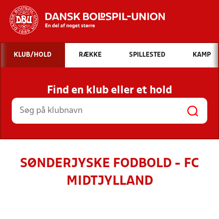
Hvad vil du søge efter?
KLUB/HOLD
RÆKKE
SPILLESTED
KAMP
INDHOLD OG NYHEDER
Find en klub eller et hold
STILLINGER, RESULTATER, KLUBBER OG
HOLD
SØNDERJYSKE FODBOLD - FC
MIDTJYLLAND