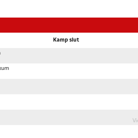
Kamp slut
n
ekum
Vi