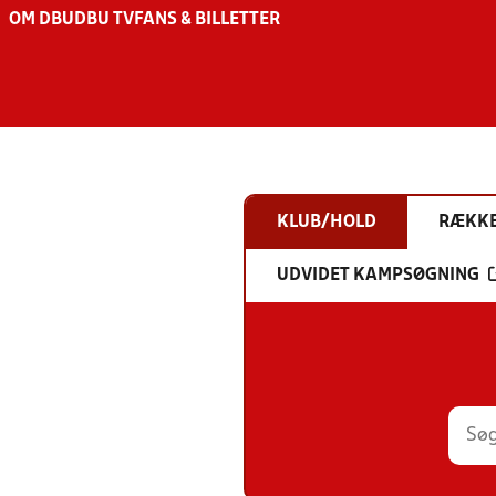
OM DBU
DBU TV
FANS & BILLETTER
KLUB/HOLD
RÆKK
UDVIDET KAMPSØGNING