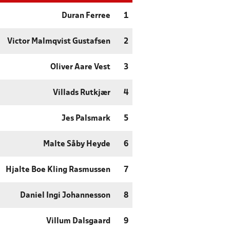
Duran Ferree
1
Victor Malmqvist Gustafsen
2
Oliver Aare Vest
3
Villads Rutkjær
4
Jes Palsmark
5
Malte Såby Heyde
6
Hjalte Boe Kling Rasmussen
7
Daniel Ingi Johannesson
8
Villum Dalsgaard
9