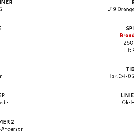
MMER
5
U19 Drenge
E
SP
Brønd
260
Tlf:
E
TI
n
lør. 24-0
ER
LINI
vede
Ole 
MER 2
-Anderson