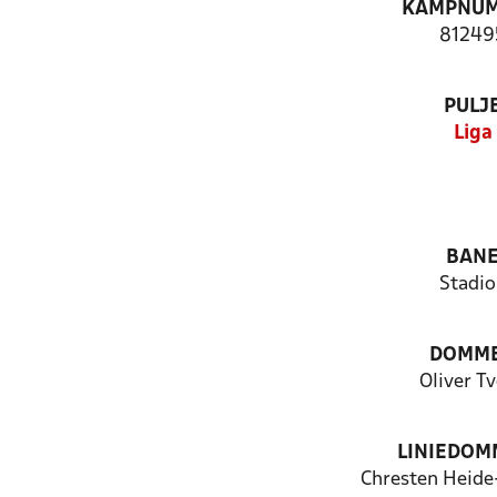
KAMPNU
81249
PULJ
Liga
BAN
Stadio
DOMM
Oliver T
LINIEDOM
Chresten Heide