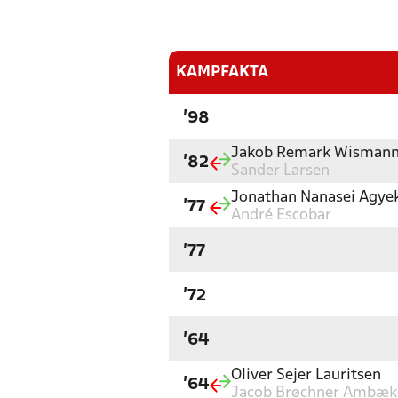
KAMPFAKTA
'98
Jakob Remark Wisman
'82
Sander Larsen
Jonathan Nanasei Agy
'77
André Escobar
'77
'72
'64
Oliver Sejer Lauritsen
'64
Jacob Brøchner Ambæk