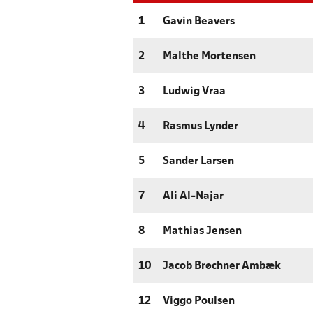
1
Gavin Beavers
2
Malthe Mortensen
3
Ludwig Vraa
4
Rasmus Lynder
5
Sander Larsen
7
Ali Al-Najar
8
Mathias Jensen
10
Jacob Brøchner Ambæk
12
Viggo Poulsen