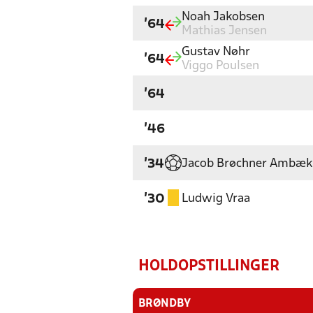
Noah Jakobsen
'64
Mathias Jensen
Gustav Nøhr
'64
Viggo Poulsen
'64
'46
Jacob Brøchner Ambæk
'34
Ludwig Vraa
'30
HOLDOPSTILLINGER
BRØNDBY