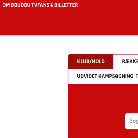
OM DBU
DBU TV
FANS & BILLETTER
KLUB/HOLD
RÆKK
UDVIDET KAMPSØGNING