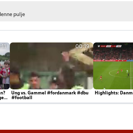
 denne pulje
:11
00:19
en?
Ung vs. Gammel #fordanmark #dbu
Highlights: Danma
ger
#football