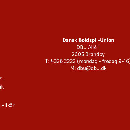
Dansk Boldspil-Union
DBU Allé 1
2605 Brøndby
T: 4326 2222 (mandag - fredag 9-16
M:
dbu@dbu.dk
ger
ik
 vilkår