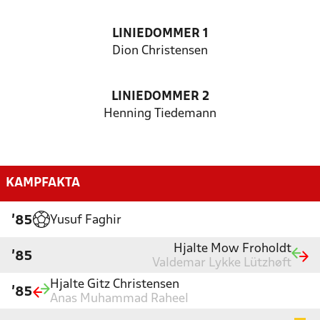
LINIEDOMMER 1
Dion Christensen
LINIEDOMMER 2
Henning Tiedemann
KAMPFAKTA
Yusuf Faghir
'85
Hjalte Mow Froholdt
'85
Valdemar Lykke Lützhøft
Hjalte Gitz Christensen
'85
Anas Muhammad Raheel