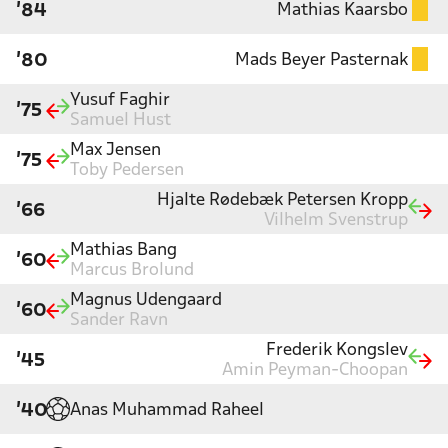
Mathias Kaarsbo
'84
Mads Beyer Pasternak
'80
Yusuf Faghir
'75
Samuel Hust
Max Jensen
'75
Toby Pedersen
Hjalte Rødebæk Petersen Kropp
'66
Vilhelm Svenstrup
Mathias Bang
'60
Marcus Brolund
Magnus Udengaard
'60
Sander Ravn
Frederik Kongslev
'45
Amin Peyman-Choopan
Anas Muhammad Raheel
'40