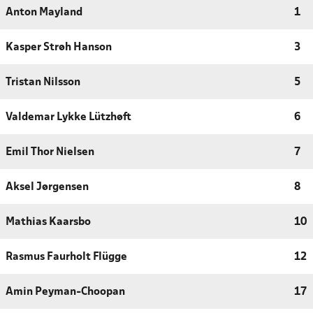
Anton Mayland
1
Kasper Strøh Hanson
3
Tristan Nilsson
5
Valdemar Lykke Lützhøft
6
Emil Thor Nielsen
7
Aksel Jørgensen
8
Mathias Kaarsbo
10
Rasmus Faurholt Flügge
12
Amin Peyman-Choopan
17