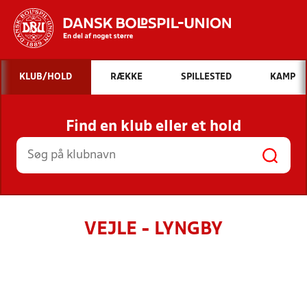
Hvad vil du søge efter?
KLUB/HOLD
RÆKKE
SPILLESTED
KAMP
INDHOLD OG NYHEDER
Find en klub eller et hold
STILLINGER, RESULTATER, KLUBBER OG
HOLD
VEJLE - LYNGBY