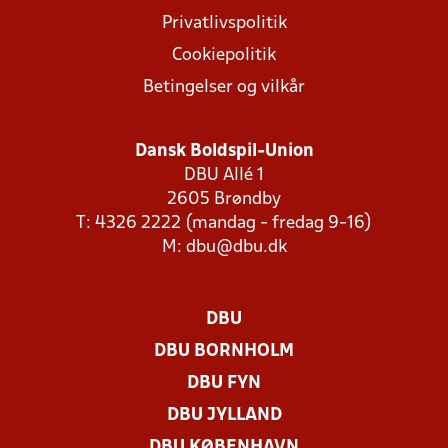
Privatlivspolitik
Cookiepolitik
Betingelser og vilkår
Dansk Boldspil-Union
DBU Allé 1
2605 Brøndby
T: 4326 2222 (mandag - fredag 9-16)
M:
dbu@dbu.dk
DBU
DBU BORNHOLM
DBU FYN
DBU JYLLAND
DBU KØBENHAVN