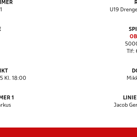
MMER
1
U19 Drenge
E
SP
OB
5000
Tlf:
NKT
D
5 Kl. 18:00
Mik
MER 1
LINI
arkus
Jacob Ge