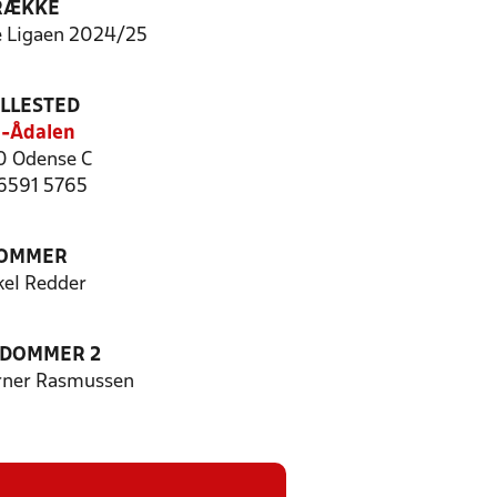
RÆKKE
 Ligaen 2024/25
ILLESTED
-Ådalen
 Odense C
 6591 5765
OMMER
kel Redder
EDOMMER 2
rner Rasmussen