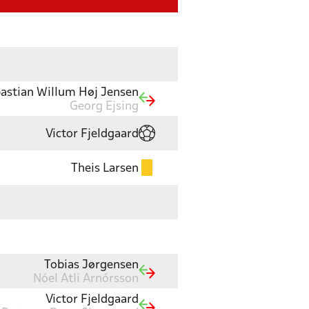
astian Willum Høj Jensen
Georg Ejsing
Victor Fjeldgaard
Theis Larsen
Tobias Jørgensen
Nóel Atli Arnórsson
Victor Fjeldgaard