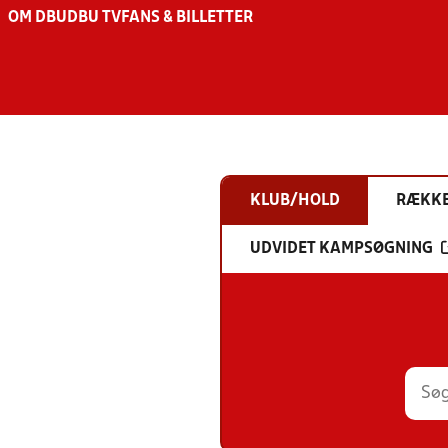
OM DBU
DBU TV
FANS & BILLETTER
KLUB/HOLD
RÆKK
UDVIDET KAMPSØGNING