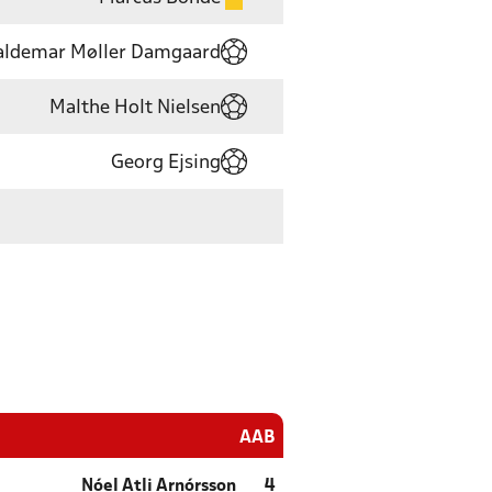
aldemar Møller Damgaard
Malthe Holt Nielsen
Georg Ejsing
AAB
Nóel Atli Arnórsson
4