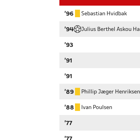
Sebastian Hvidbak
'96
Julius Berthel Askou H
'94
'93
'91
'91
Phillip Jæger Henriksen
'89
Ivan Poulsen
'88
'77
'77