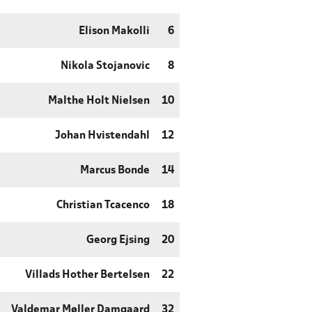
Elison Makolli
6
Nikola Stojanovic
8
Malthe Holt Nielsen
10
Johan Hvistendahl
12
Marcus Bonde
14
Christian Tcacenco
18
Georg Ejsing
20
Villads Hother Bertelsen
22
Valdemar Møller Damgaard
32