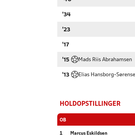
'34
'23
'17
Mads Riis Abrahamsen
'15
Elias Hansborg-Sørens
'13
HOLDOPSTILLINGER
OB
1
Marcus Eskildsen