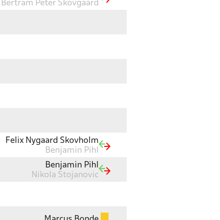
Bertram Peter Skovgaard
Felix Nygaard Skovholm
Benjamin Pihl
Benjamin Pihl
Nikola Stojanovic
Marcus Bonde