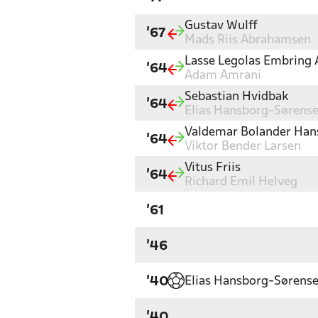
Gustav Wulff
'67
Mads Riis Abrahamsen
Lasse Legolas Embring
'64
Adam Amrani
Sebastian Hvidbak
'64
Elias Hansborg-Sørens
Valdemar Bolander Han
'64
Viktor Bender Larsen
Vitus Friis
'64
Richard Emil Helveg
'61
'46
Elias Hansborg-Sørens
'40
'40