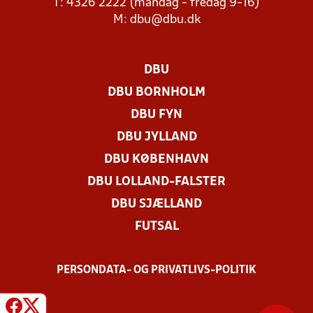
T: 4326 2222 (mandag - fredag 9-16)
M:
dbu@dbu.dk
DBU
DBU BORNHOLM
DBU FYN
DBU JYLLAND
DBU KØBENHAVN
DBU LOLLAND-FALSTER
DBU SJÆLLAND
FUTSAL
PERSONDATA- OG PRIVATLIVS-POLITIK