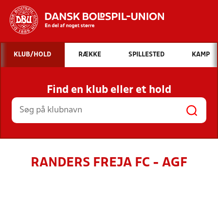
Hvad vil du søge efter?
KLUB/HOLD
RÆKKE
SPILLESTED
KAMP
INDHOLD OG NYHEDER
Find en klub eller et hold
STILLINGER, RESULTATER, KLUBBER OG
HOLD
RANDERS FREJA FC - AGF