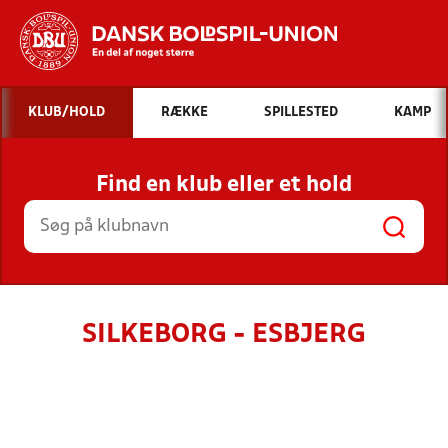
Hvad vil du søge efter?
KLUB/HOLD
RÆKKE
SPILLESTED
KAMP
INDHOLD OG NYHEDER
Find en klub eller et hold
STILLINGER, RESULTATER, KLUBBER OG
HOLD
SILKEBORG - ESBJERG