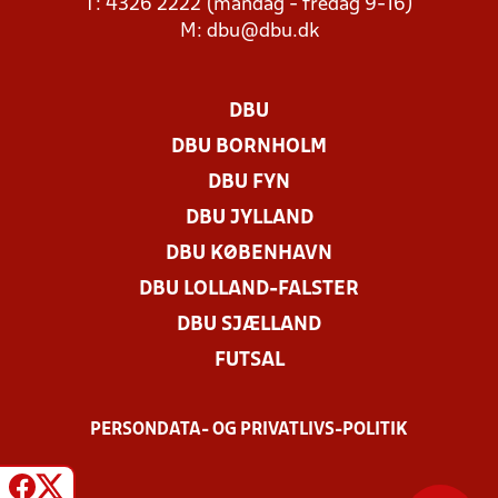
T: 4326 2222 (mandag - fredag 9-16)
M:
dbu@dbu.dk
DBU
DBU BORNHOLM
DBU FYN
DBU JYLLAND
DBU KØBENHAVN
DBU LOLLAND-FALSTER
DBU SJÆLLAND
FUTSAL
PERSONDATA- OG PRIVATLIVS-POLITIK