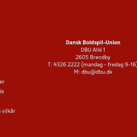
Dansk Boldspil-Union
DBU Allé 1
2605 Brøndby
T: 4326 2222 (mandag - fredag 9-16
M:
dbu@dbu.dk
ger
ik
 vilkår