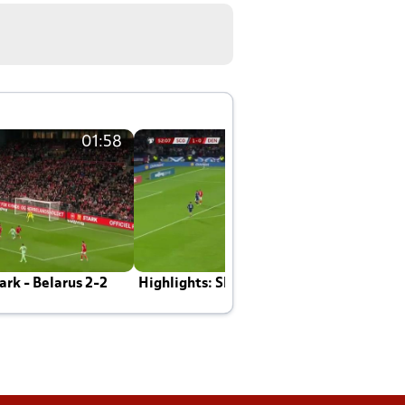
01:58
01:58
rk - Belarus 2-2
Highlights: Skotland - Danmark 4-2
J
E