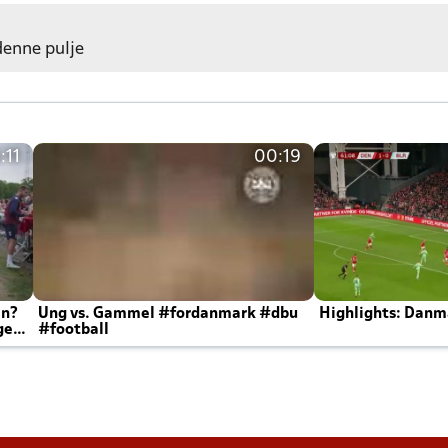
 denne pulje
:11
00:19
en?
Ung vs. Gammel #fordanmark #dbu
Highlights: Danma
ger
#football