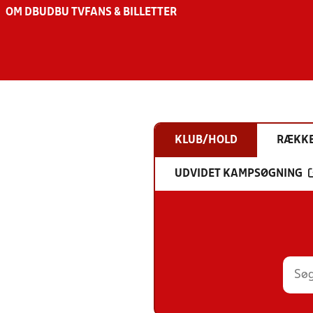
OM DBU
DBU TV
FANS & BILLETTER
KLUB/HOLD
RÆKK
UDVIDET KAMPSØGNING