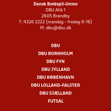
Dansk Boldspil-Union
DBU Allé 1
2605 Brøndby
T: 4326 2222 (mandag - fredag 9-16)
M:
dbu@dbu.dk
DBU
DBU BORNHOLM
DBU FYN
DBU JYLLAND
DBU KØBENHAVN
DBU LOLLAND-FALSTER
DBU SJÆLLAND
FUTSAL