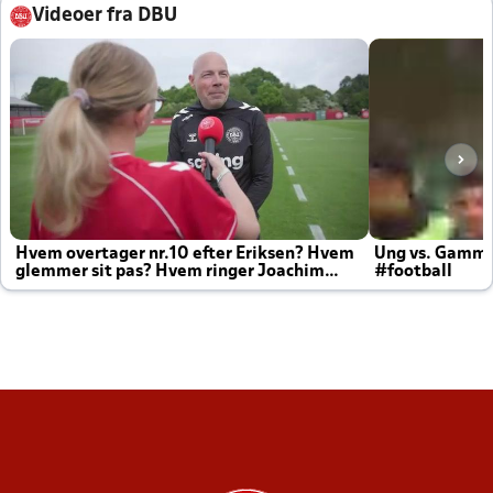
Videoer fra DBU
Hvem overtager nr.10 efter Eriksen? Hvem
Ung vs. Gamm
glemmer sit pas? Hvem ringer Joachim
#football
altid til efter kampe?