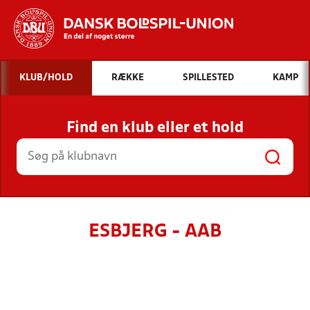
Hvad vil du søge efter?
KLUB/HOLD
RÆKKE
SPILLESTED
KAMP
INDHOLD OG NYHEDER
Find en klub eller et hold
STILLINGER, RESULTATER, KLUBBER OG
HOLD
ESBJERG - AAB