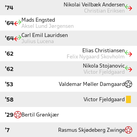
Nikolai Veilbæk Andersen
'74
Christian Eriksen
Mads Engsted
'64
Aksel Lund Jørgensen
Carl Emil Lauridsen
'64
Julius Lucena
Elias Christiansen
'62
Felix Nygaard Skovholm
Nikola Stojanovic
'62
Victor Fjeldgaard
Valdemar Møller Damgaard
'53
Victor Fjeldgaard
'58
Bertil Grønkjær
'29
Rasmus Skjødeberg Zwinge
'7