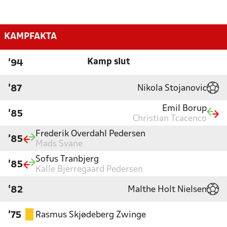
KAMPFAKTA
Kamp slut
'94
Nikola Stojanovic
'87
Emil Borup
'85
Christian Tcacenco
Frederik Overdahl Pedersen
'85
Mads Svane
Sofus Tranbjerg
'85
Kalle Bjerregaard Pedersen
Malthe Holt Nielsen
'82
Rasmus Skjødeberg Zwinge
'75