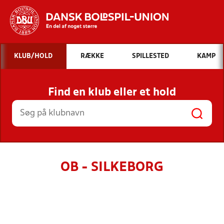
Hvad vil du søge efter?
KLUB/HOLD
RÆKKE
SPILLESTED
KAMP
INDHOLD OG NYHEDER
Find en klub eller et hold
STILLINGER, RESULTATER, KLUBBER OG
HOLD
OB - SILKEBORG