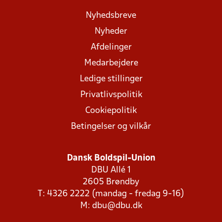
Nyhedsbreve
Nyheder
Afdelinger
Medarbejdere
Ledige stillinger
Privatlivspolitik
Cookiepolitik
Betingelser og vilkår
Dansk Boldspil-Union
DBU Allé 1
2605 Brøndby
T: 4326 2222 (mandag - fredag 9-16)
M:
dbu@dbu.dk