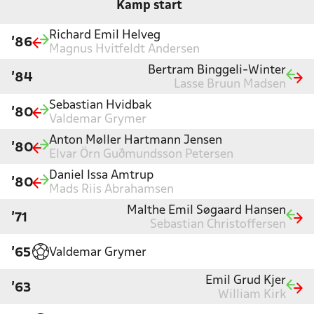
Kamp start
Richard Emil Helveg
'86
Magnus Hvitfeldt Andersen
Bertram Binggeli-Winter
'84
Lasse Bruun Madsen
Sebastian Hvidbak
'80
Valdemar Grymer
Anton Møller Hartmann Jensen
'80
Elvar Örn Guðmundsson Petersen
Daniel Issa Amtrup
'80
Mads Riis Abrahamsen
Malthe Emil Søgaard Hansen
'71
Sebastian Christoffersen
Valdemar Grymer
'65
Emil Grud Kjer
'63
William Kirk