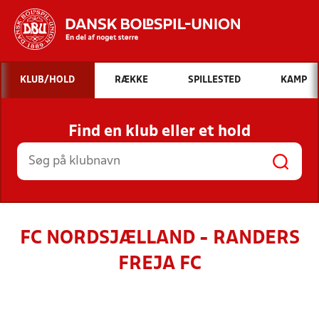
Hvad vil du søge efter?
KLUB/HOLD
RÆKKE
SPILLESTED
KAMP
INDHOLD OG NYHEDER
Find en klub eller et hold
STILLINGER, RESULTATER, KLUBBER OG
HOLD
FC NORDSJÆLLAND - RANDERS
FREJA FC