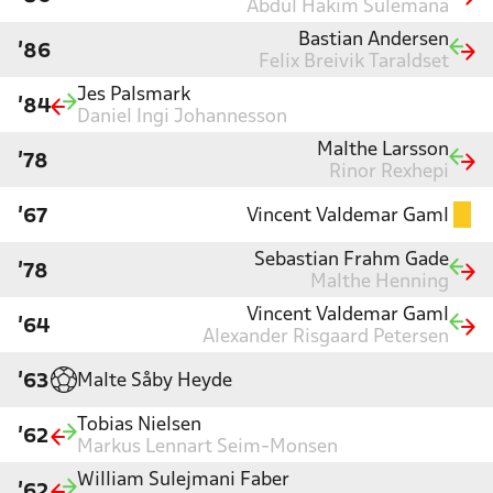
Abdul Hakim Sulemana
Bastian Andersen
'86
Felix Breivik Taraldset
Jes Palsmark
'84
Daniel Ingi Johannesson
Malthe Larsson
'78
Rinor Rexhepi
Vincent Valdemar Gaml
'67
Sebastian Frahm Gade
'78
Malthe Henning
Vincent Valdemar Gaml
'64
Alexander Risgaard Petersen
Malte Såby Heyde
'63
Tobias Nielsen
'62
Markus Lennart Seim-Monsen
William Sulejmani Faber
'62