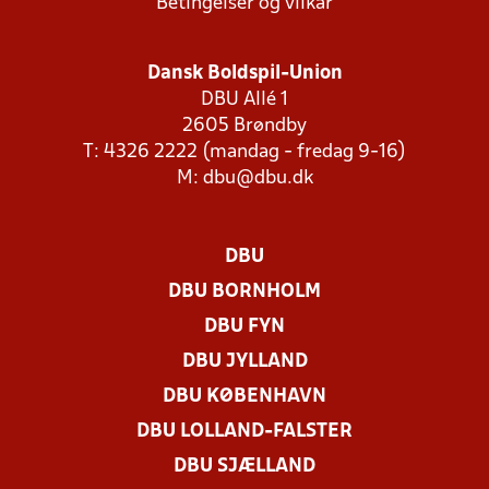
Betingelser og vilkår
Dansk Boldspil-Union
DBU Allé 1
2605 Brøndby
T: 4326 2222 (mandag - fredag 9-16)
M:
dbu@dbu.dk
DBU
DBU BORNHOLM
DBU FYN
DBU JYLLAND
DBU KØBENHAVN
DBU LOLLAND-FALSTER
DBU SJÆLLAND