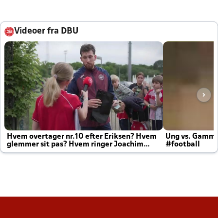
Videoer fra DBU
Hvem overtager nr.10 efter Eriksen? Hvem
Ung vs. Gamm
glemmer sit pas? Hvem ringer Joachim
#football
altid til efter kampe?