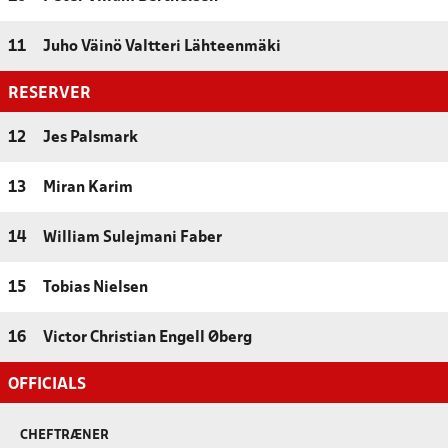
11
Juho Väinö Valtteri Lähteenmäki
RESERVER
12
Jes Palsmark
13
Miran Karim
14
William Sulejmani Faber
15
Tobias Nielsen
16
Victor Christian Engell Øberg
OFFICIALS
CHEFTRÆNER