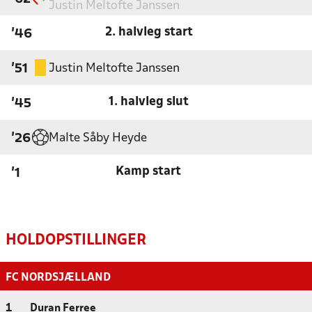
Justin Meltofte Janssen
2. halvleg start
'46
Justin Meltofte Janssen
'51
1. halvleg slut
'45
Malte Såby Heyde
'26
Kamp start
'1
HOLDOPSTILLINGER
FC NORDSJÆLLAND
1
Duran Ferree