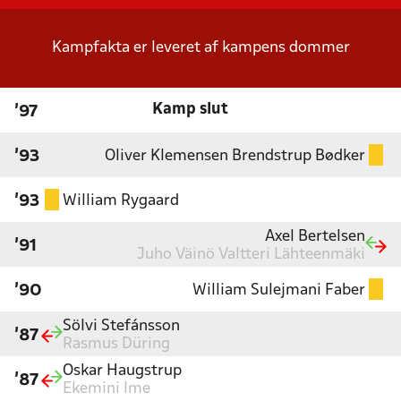
Kampfakta er leveret af kampens dommer
Kamp slut
'97
Oliver Klemensen Brendstrup Bødker
'93
William Rygaard
'93
Axel Bertelsen
'91
Juho Väinö Valtteri Lähteenmäki
William Sulejmani Faber
'90
Sölvi Stefánsson
'87
Rasmus Düring
Oskar Haugstrup
'87
Ekemini Ime