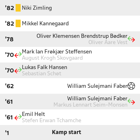
Niki Zimling
'82
Mikkel Kannegaard
'82
Oliver Klemensen Brendstrup Bødker
'78
Oliver Aare Vest
Mark Ian Frøkjær Steffensen
'70
August Krogh Skovgaard
Lukas Falk Hansen
'70
Sebastian Schøt
William Sulejmani Faber
'62
William Sulejmani Faber
'61
Markus Lennart Seim-Monsen
Emil Helt
'61
Stefen Erwan Tchamche
Kamp start
'1