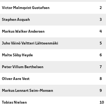
Victor Malmqvist Gustafsen
2
Stephen Acquah
3
Markus Walker Andersen
4
Juho Väinö Valtteri Lähteenmäki
5
Malte Såby Heyde
6
Peter Villum Berthelsen
7
Oliver Aare Vest
8
Markus Lennart Seim-Monsen
9
Tobias Nielsen
10