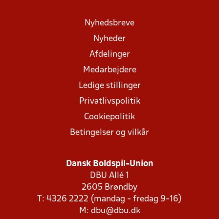
Nyhedsbreve
Nyheder
Afdelinger
Medarbejdere
Ledige stillinger
Privatlivspolitik
Cookiepolitik
Betingelser og vilkår
Dansk Boldspil-Union
DBU Allé 1
2605 Brøndby
T: 4326 2222 (mandag - fredag 9-16)
M:
dbu@dbu.dk