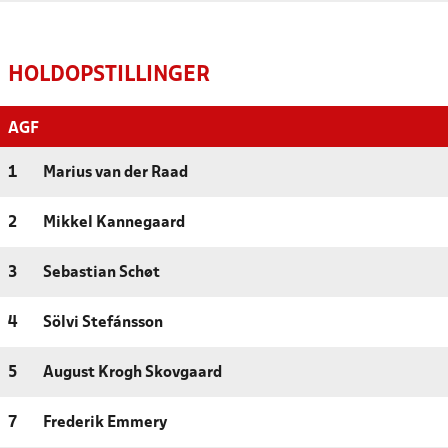
HOLDOPSTILLINGER
AGF
1
Marius van der Raad
2
Mikkel Kannegaard
3
Sebastian Schøt
4
Sölvi Stefánsson
5
August Krogh Skovgaard
7
Frederik Emmery