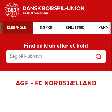
Hvad vil du søge efter?
KLUB/HOLD
RÆKKE
SPILLESTED
KAMP
INDHOLD OG NYHEDER
Find en klub eller et hold
STILLINGER, RESULTATER, KLUBBER OG
HOLD
AGF - FC NORDSJÆLLAND