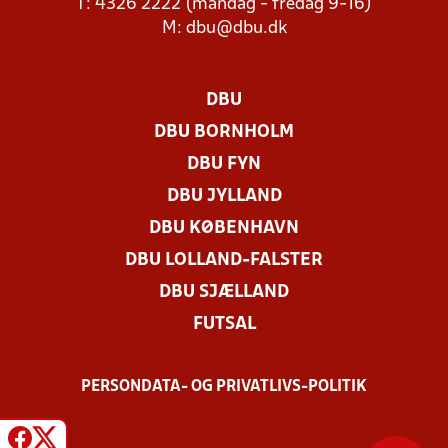
T: 4326 2222 (mandag - fredag 9-16)
M:
dbu@dbu.dk
DBU
DBU BORNHOLM
DBU FYN
DBU JYLLAND
DBU KØBENHAVN
DBU LOLLAND-FALSTER
DBU SJÆLLAND
FUTSAL
PERSONDATA- OG PRIVATLIVS-POLITIK