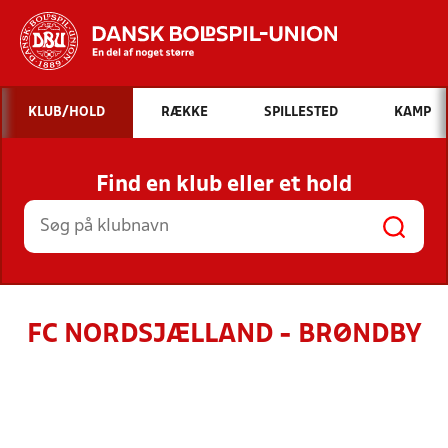
Hvad vil du søge efter?
KLUB/HOLD
RÆKKE
SPILLESTED
KAMP
INDHOLD OG NYHEDER
Find en klub eller et hold
STILLINGER, RESULTATER, KLUBBER OG
HOLD
FC NORDSJÆLLAND - BRØNDBY