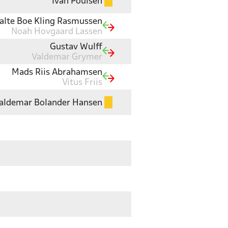
Ivan Poulsen
alte Boe Kling Rasmussen
Noah Hovgaard Lassen
Gustav Wulff
Valdemar Grymer
Mads Riis Abrahamsen
Vitus Friis
aldemar Bolander Hansen