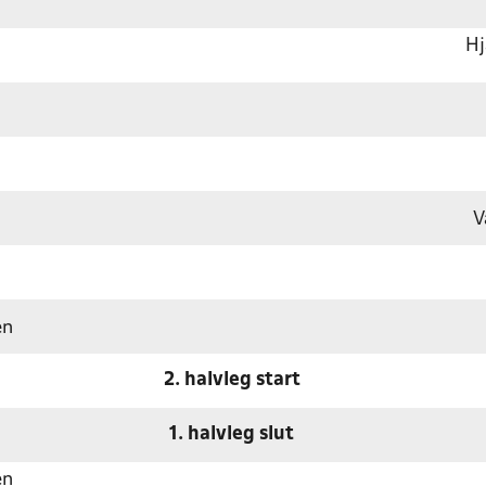
Hj
V
en
2. halvleg start
1. halvleg slut
en