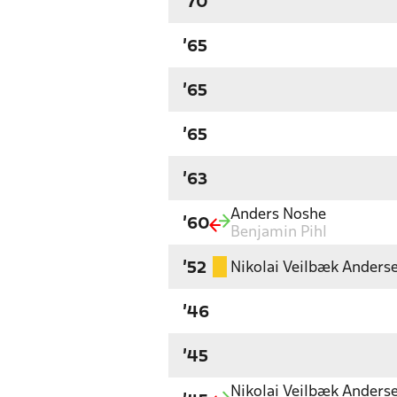
'70
'65
'65
'65
'63
Anders Noshe
'60
Benjamin Pihl
Nikolai Veilbæk Anders
'52
'46
'45
Nikolai Veilbæk Anders