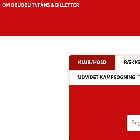
OM DBU
DBU TV
FANS & BILLETTER
KLUB/HOLD
RÆKK
UDVIDET KAMPSØGNING