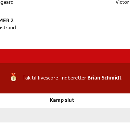
egaard
Victor
MER 2
mstrand
Tak til livescore-indberetter
Brian Schmidt
Kamp slut