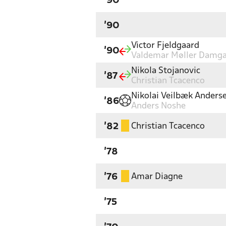
'90
'90
Victor Fjeldgaard
'90
Valdemar Møller Damg
Nikola Stojanovic
'87
Christian Tcacenco
Nikolai Veilbæk Anders
'86
Anders Noshe
Christian Tcacenco
'82
'78
Amar Diagne
'76
'75