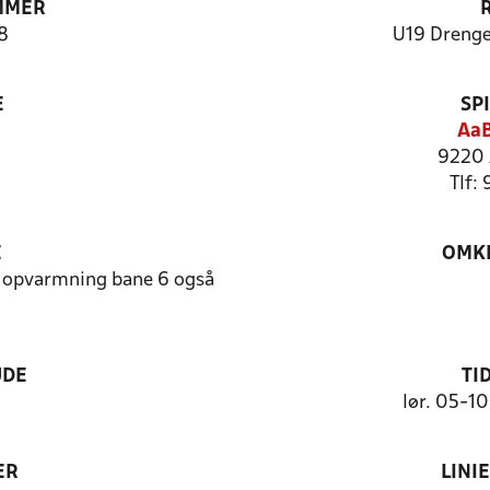
MMER
8
U19 Drenge
E
SP
AaB
9220 
Tlf:
E
OMKL
 opvarmning bane 6 også
UDE
TI
lør. 05-1
ER
LINI