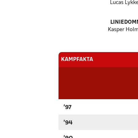
Lucas Lykk
LINIEDOM
Kasper Hol
KAMPFAKTA
'97
'94