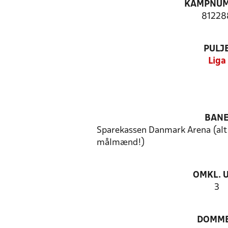
KAMPNU
81228
PULJ
Liga
BAN
Sparekassen Danmark Arena (alt
målmænd!)
OMKL. 
3
DOMM