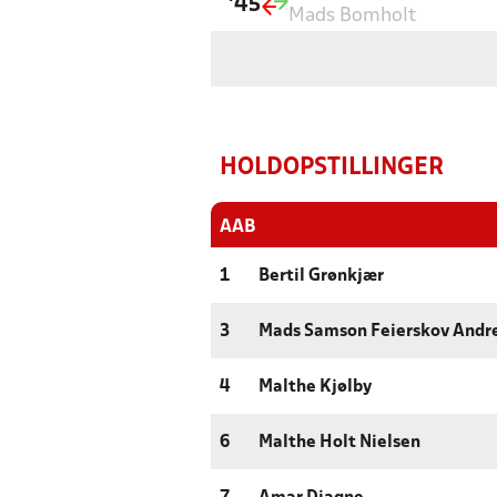
'45
Mads Bomholt
HOLDOPSTILLINGER
AAB
1
Bertil Grønkjær
3
Mads Samson Feierskov Andr
4
Malthe Kjølby
6
Malthe Holt Nielsen