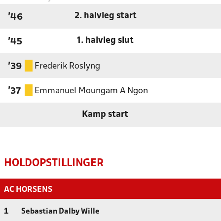
2. halvleg start
'46
1. halvleg slut
'45
Frederik Roslyng
'39
Emmanuel Moungam A Ngon
'37
Kamp start
HOLDOPSTILLINGER
AC HORSENS
1
Sebastian Dalby Wille