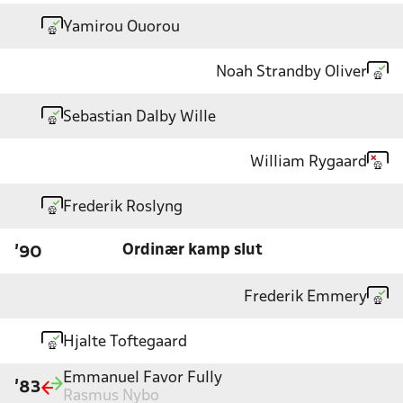
Yamirou Ouorou
Noah Strandby Oliver
Sebastian Dalby Wille
William Rygaard
Frederik Roslyng
Ordinær kamp slut
'90
Frederik Emmery
Hjalte Toftegaard
Emmanuel Favor Fully
'83
Rasmus Nybo