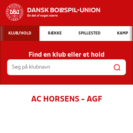
Hvad vil du søge efter?
KLUB/HOLD
RÆKKE
SPILLESTED
KAMP
INDHOLD OG NYHEDER
Find en klub eller et hold
STILLINGER, RESULTATER, KLUBBER OG
HOLD
AC HORSENS - AGF