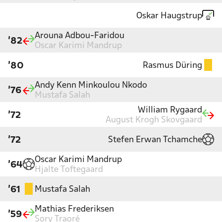
Oskar Haugstrup
Arouna Adbou-Faridou
'82
Oscar Karimi Mandrup
Rasmus Düring
'80
Andy Kenn Minkoulou Nkodo
'76
Mustafa Salah
William Rygaard
'72
August Krogh Skovgaard
Stefen Erwan Tchamche
'72
Oscar Karimi Mandrup
'64
Hjalte Toftegaard
Mustafa Salah
'61
Mathias Frederiksen
'59
Sory Traoré