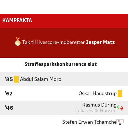
KAMPFAKTA
Tak til livescore-indberetter
Jesper Matz
Straffesparkskonkurrence slut
Abdul Salam Moro
'85
Oskar Haugstrup
'62
Rasmus Düring
'46
Lukas Falk Hansen
Stefen Erwan Tchamche