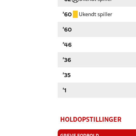
Ukendt spiller
'60
'60
'46
'36
'35
'1
HOLDOPSTILLINGER