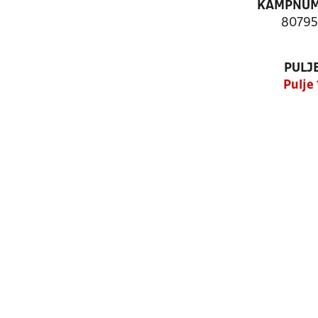
KAMPNU
80795
PULJ
Pulje 