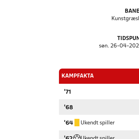
BAN
Kunstgræs
TIDSPU
søn. 26-04-2026
KAMPFAKTA
'71
'68
Ukendt spiller
'64
Ukendt spiller
'62