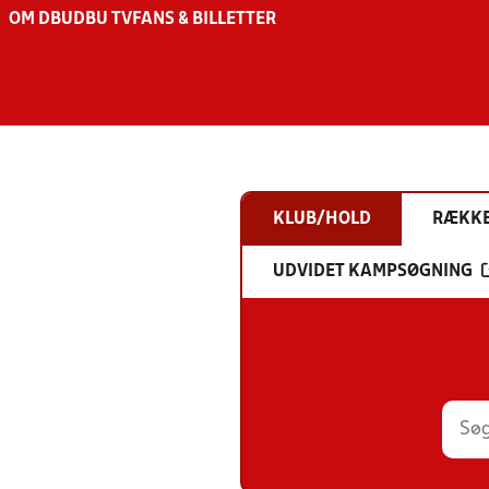
OM DBU
DBU TV
FANS & BILLETTER
KLUB/HOLD
RÆKK
UDVIDET KAMPSØGNING