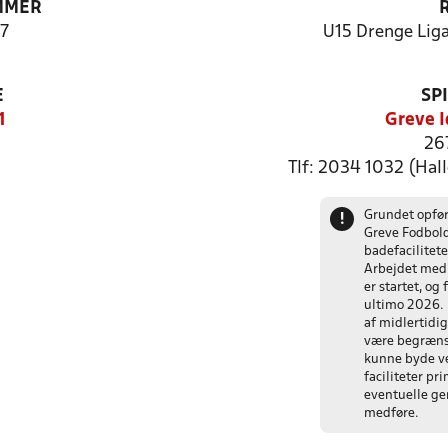
MMER
7
U15 Drenge Liga
E
SP
1
Greve I
26
Tlf: 2034 1032 (Hal
Grundet opfør
!
Greve Fodbol
badefacilitet
Arbejdet med 
er startet, og
ultimo 2026. 
af midlertidig
være begrænse
kunne byde v
faciliteter pr
eventuelle gen
medføre.