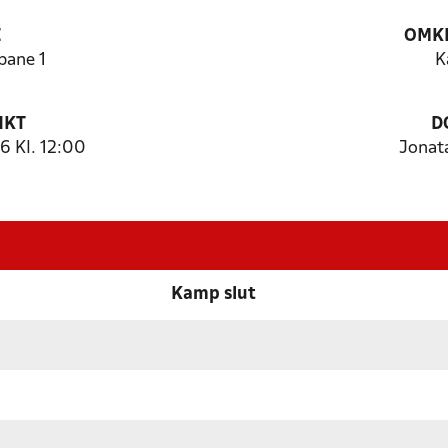
E
OMKL
bane 1
K
NKT
D
 Kl. 12:00
Jonat
Kamp slut