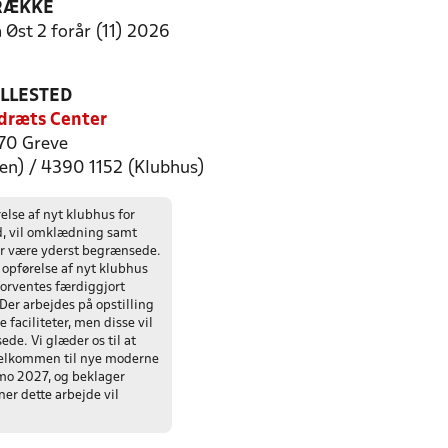
RÆKKE
 Øst 2 forår (11) 2026
ILLESTED
dræts Center
70 Greve
len) / 4390 1152 (Klubhus)
else af nyt klubhus for
d, vil omklædning samt
er være yderst begrænsede.
opførelse af nyt klubhus
 forventes færdiggjort
Der arbejdes på opstilling
e faciliteter, men disse vil
de. Vi glæder os til at
elkommen til nye moderne
imo 2027, og beklager
er dette arbejde vil