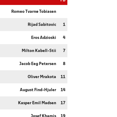
FB
Romeo Tvarnø Tobiasen
Rijad Sabitovic
1
Eros Adzioski
4
Milton Kabell-Stii
7
Jacob Eeg Petersen
8
Oliver Mrakota
11
August Find-Hjuler
14
Kasper Emil Madsen
17
Josef Khamis
19