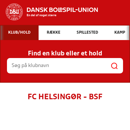
Hvad vil du søge efter?
KLUB/HOLD
RÆKKE
SPILLESTED
KAMP
INDHOLD OG NYHEDER
Find en klub eller et hold
STILLINGER, RESULTATER, KLUBBER OG
HOLD
FC HELSINGØR - BSF