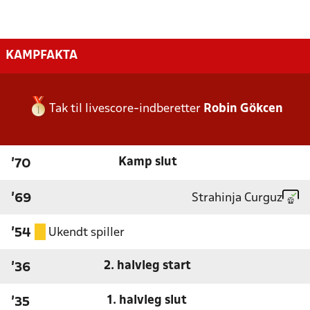
KAMPFAKTA
Tak til livescore-indberetter
Robin Gökcen
Kamp slut
'70
Strahinja Curguz
'69
Ukendt spiller
'54
2. halvleg start
'36
1. halvleg slut
'35