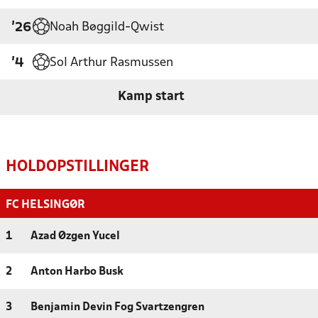
Noah Bøggild-Qwist
'26
Sol Arthur Rasmussen
'4
Kamp start
HOLDOPSTILLINGER
FC HELSINGØR
1
Azad Øzgen Yucel
2
Anton Harbo Busk
3
Benjamin Devin Fog Svartzengren