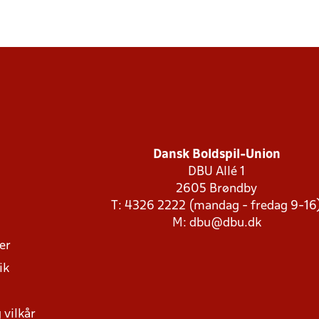
Dansk Boldspil-Union
DBU Allé 1
2605 Brøndby
T: 4326 2222 (mandag - fredag 9-16
M:
dbu@dbu.dk
ger
ik
 vilkår