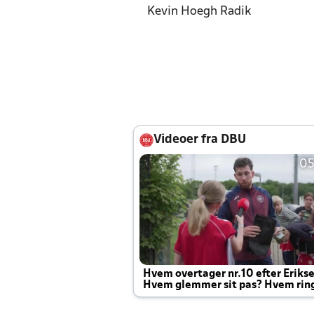
Kevin Hoegh Radik
Videoer fra DBU
05
Hvem overtager nr.10 efter Eriks
Hvem glemmer sit pas? Hvem rin
Joachim altid til efter kampe?