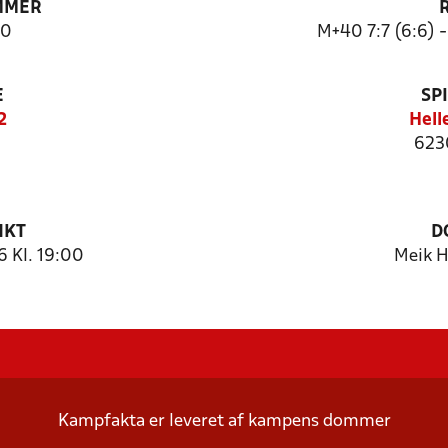
MMER
40
M+40 7:7 (6:6) 
E
SP
2
Hell
623
NKT
D
6 Kl. 19:00
Meik H
Kampfakta er leveret af kampens dommer