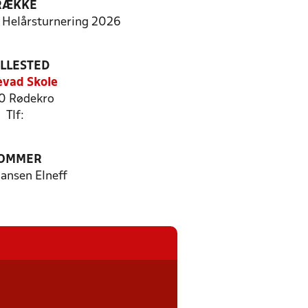
RÆKKE
- Helårsturnering 2026
ILLESTED
evad Skole
0 Rødekro
Tlf:
OMMER
ansen Elneff