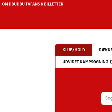
OM DBU
DBU TV
FANS & BILLETTER
KLUB/HOLD
RÆKK
UDVIDET KAMPSØGNING