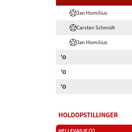
Jan Homilius
Carsten Schmidt
Jan Homilius
'0
'0
'0
HOLDOPSTILLINGER
HELLEVAD IF (2)