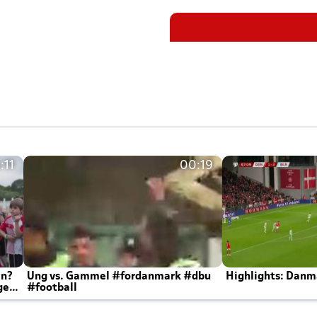
:11
00:19
en?
Ung vs. Gammel #fordanmark #dbu
Highlights: Danma
ger
#football