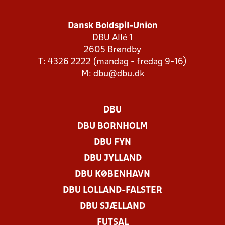
Dansk Boldspil-Union
DBU Allé 1
2605 Brøndby
T: 4326 2222 (mandag - fredag 9-16)
M:
dbu@dbu.dk
DBU
DBU BORNHOLM
DBU FYN
DBU JYLLAND
DBU KØBENHAVN
DBU LOLLAND-FALSTER
DBU SJÆLLAND
FUTSAL