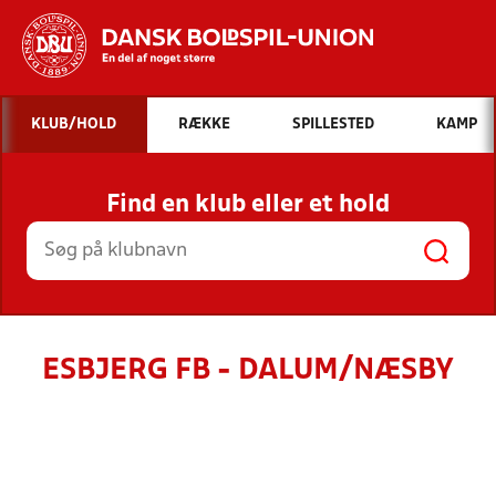
Hvad vil du søge efter?
KLUB/HOLD
RÆKKE
SPILLESTED
KAMP
INDHOLD OG NYHEDER
Find en klub eller et hold
STILLINGER, RESULTATER, KLUBBER OG
HOLD
ESBJERG FB - DALUM/NÆSBY