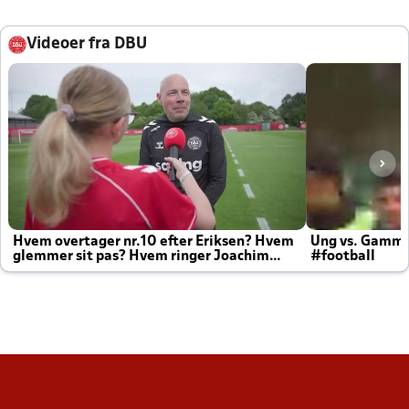
Videoer fra DBU
Hvem overtager nr.10 efter Eriksen? Hvem
Ung vs. Gamm
glemmer sit pas? Hvem ringer Joachim
#football
altid til efter kampe?