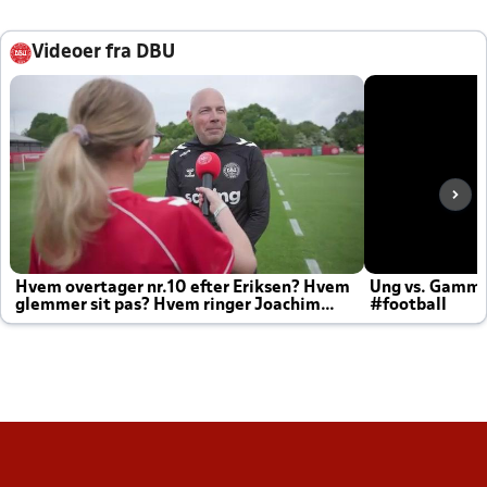
Videoer fra DBU
Hvem overtager nr.10 efter Eriksen? Hvem
Ung vs. Gamm
glemmer sit pas? Hvem ringer Joachim
#football
altid til efter kampe?