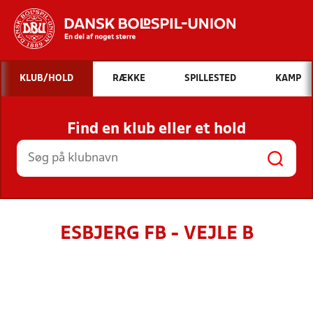
Hvad vil du søge efter?
KLUB/HOLD
RÆKKE
SPILLESTED
KAMP
INDHOLD OG NYHEDER
Find en klub eller et hold
STILLINGER, RESULTATER, KLUBBER OG
HOLD
ESBJERG FB - VEJLE B