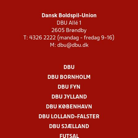
Dansk Boldspil-Union
DBU Allé 1
2605 Brøndby
T: 4326 2222 (mandag - fredag 9-16)
M:
dbu@dbu.dk
DBU
DBU BORNHOLM
DBU FYN
DBU JYLLAND
DBU KØBENHAVN
DBU LOLLAND-FALSTER
DBU SJÆLLAND
FUTSAL