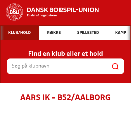
Hvad vil du søge efter?
KLUB/HOLD
RÆKKE
SPILLESTED
KAMP
INDHOLD OG NYHEDER
Find en klub eller et hold
STILLINGER, RESULTATER, KLUBBER OG
HOLD
AARS IK - B52/AALBORG