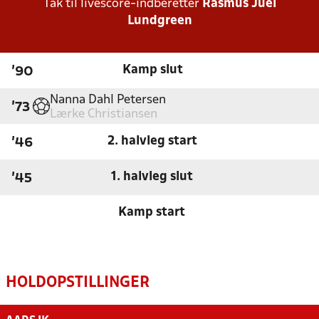
Tak til livescore-indberetter
Rasmus Juel
Lundgreen
Kamp slut
'90
Nanna Dahl Petersen
'73
Lærke Christiansen
2. halvleg start
'46
1. halvleg slut
'45
Kamp start
HOLDOPSTILLINGER