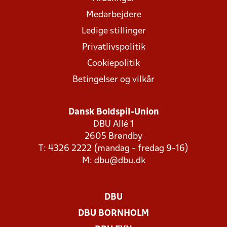
Medarbejdere
Ledige stillinger
Privatlivspolitik
Cookiepolitik
Betingelser og vilkår
Dansk Boldspil-Union
DBU Allé 1
2605 Brøndby
T: 4326 2222 (mandag - fredag 9-16)
M:
dbu@dbu.dk
DBU
DBU BORNHOLM