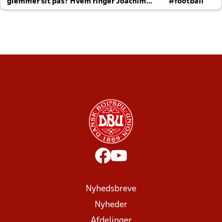
glemmer sit pas? Hvem ringer Joachim
#football
altid til efter kampe?
Nyhedsbreve
Nyheder
Afdelinger