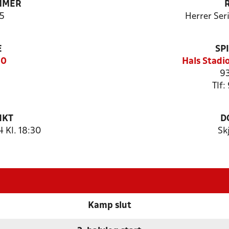
MMER
5
Herrer Ser
E
SP
50
Hals Stadi
93
Tlf:
NKT
D
 Kl. 18:30
Sk
Kamp slut