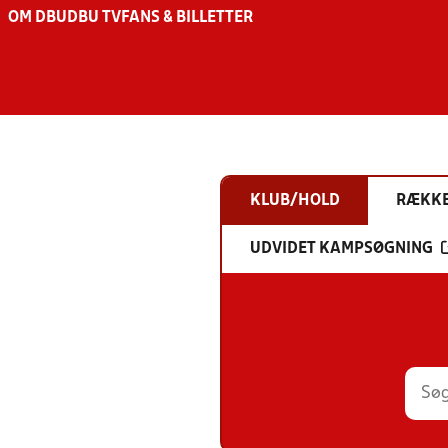
OM DBU
DBU TV
FANS & BILLETTER
KLUB/HOLD
RÆKK
UDVIDET KAMPSØGNING