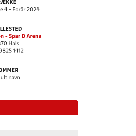
RÆKKE
ie 4 - Forår 2024
ILLESTED
on - Spar D Arena
70 Hals
 9825 1412
OMMER
jult navn