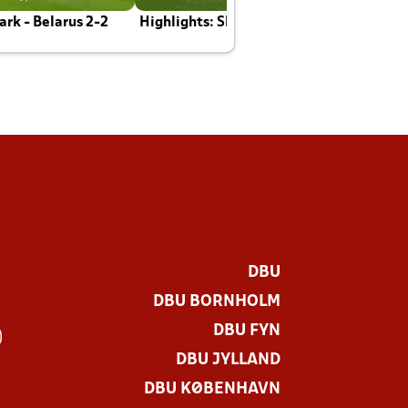
rk - Belarus 2-2
Highlights: Skotland - Danmark 4-2
J
E
DBU
DBU BORNHOLM
DBU FYN
)
DBU JYLLAND
DBU KØBENHAVN