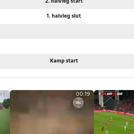
2. halvleg start
1. halvleg slut
Kamp start
:11
00:19