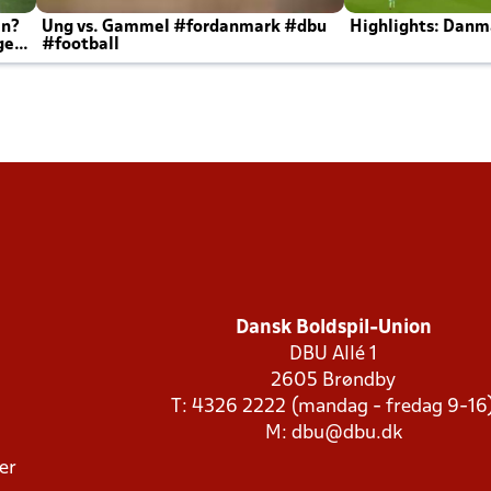
en?
Ung vs. Gammel #fordanmark #dbu
Highlights: Danma
ger
#football
Dansk Boldspil-Union
DBU Allé 1
2605 Brøndby
T: 4326 2222 (mandag - fredag 9-16
M:
dbu@dbu.dk
ger