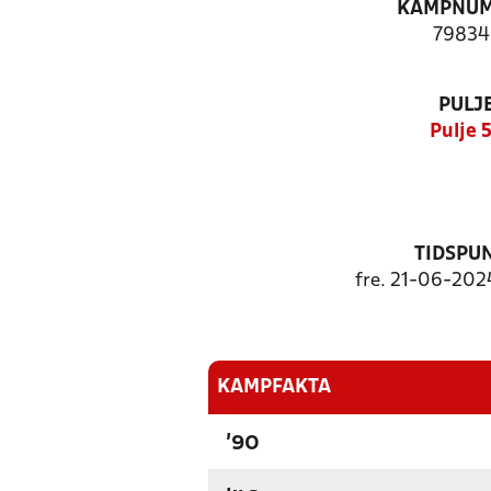
KAMPNU
79834
PULJ
Pulje 
TIDSPU
fre. 21-06-2024
KAMPFAKTA
'90