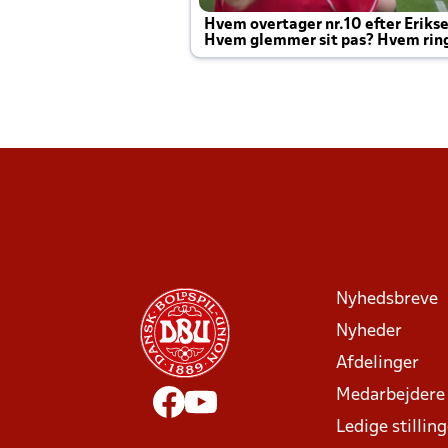
Hvem overtager nr.10 efter Eriks
Hvem glemmer sit pas? Hvem rin
Joachim altid til efter kampe?
Nyhedsbreve
Nyheder
Afdelinger
Medarbejdere
Ledige stillin