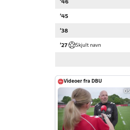
'46
'45
'38
Skjult navn
'27
Videoer fra DBU
05