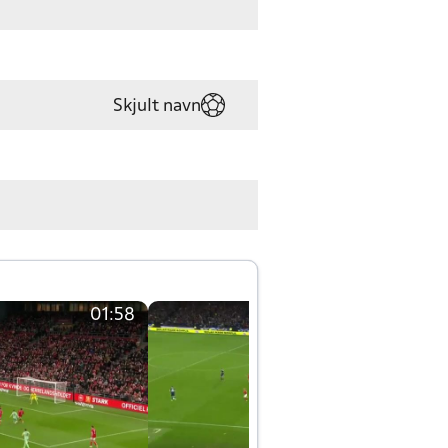
Skjult navn
01:58
01:58