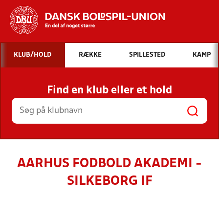
Hvad vil du søge efter?
KLUB/HOLD
RÆKKE
SPILLESTED
KAMP
INDHOLD OG NYHEDER
Find en klub eller et hold
STILLINGER, RESULTATER, KLUBBER OG
HOLD
AARHUS FODBOLD AKADEMI -
SILKEBORG IF