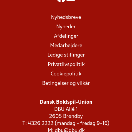
Nyhedsbreve
Nyheder
Afdelinger
Medarbejdere
Ledige stillinger
Privatlivspolitik
Cookiepolitik
Betingelser og vilkår
Dansk Boldspil-Union
DBU Allé 1
2605 Brøndby
T: 4326 2222 (mandag - fredag 9-16)
M:
dbu@dbu.dk