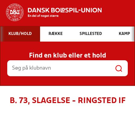
Hvad vil du søge efter?
KLUB/HOLD
RÆKKE
SPILLESTED
KAMP
INDHOLD OG NYHEDER
Find en klub eller et hold
STILLINGER, RESULTATER, KLUBBER OG
HOLD
B. 73, SLAGELSE - RINGSTED IF