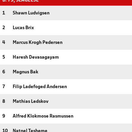
B. 73, SLAGELSE
1
Shawn Ludvigsen
2
Lucas Brix
4
Marcus Krogh Pedersen
5
Haresh Devasagayam
6
Magnus Bak
7
Filip Ladefoged Andersen
8
Mathias Ledskov
9
Alfred Klokmose Rasmussen
10
Natnel Tesheme