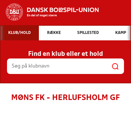
Hvad vil du søge efter?
KLUB/HOLD
RÆKKE
SPILLESTED
KAMP
INDHOLD OG NYHEDER
Find en klub eller et hold
STILLINGER, RESULTATER, KLUBBER OG
HOLD
MØNS FK - HERLUFSHOLM GF