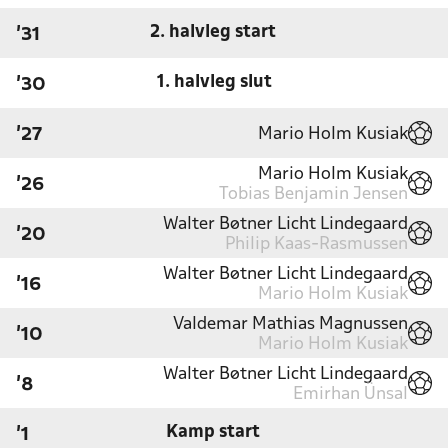
2. halvleg start
'31
1. halvleg slut
'30
Mario Holm Kusiak
'27
Mario Holm Kusiak
'26
Tobias Benjamin Jensen
Walter Bøtner Licht Lindegaard
'20
Philip Kaas-Rasmussen
Walter Bøtner Licht Lindegaard
'16
Mario Holm Kusiak
Valdemar Mathias Magnussen
'10
Mario Holm Kusiak
Walter Bøtner Licht Lindegaard
'8
Emirhan Ünsal
Kamp start
'1