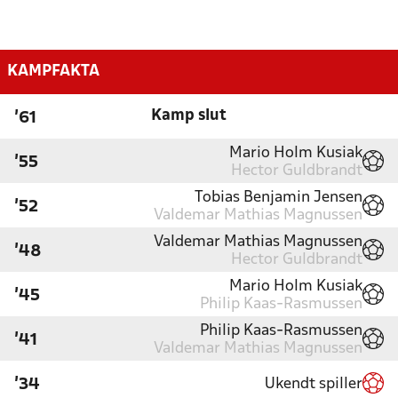
KAMPFAKTA
Kamp slut
'61
Mario Holm Kusiak
'55
Hector Guldbrandt
Tobias Benjamin Jensen
'52
Valdemar Mathias Magnussen
Valdemar Mathias Magnussen
'48
Hector Guldbrandt
Mario Holm Kusiak
'45
Philip Kaas-Rasmussen
Philip Kaas-Rasmussen
'41
Valdemar Mathias Magnussen
Ukendt spiller
'34