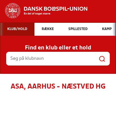
Hvad vil du søge efter?
KLUB/HOLD
RÆKKE
SPILLESTED
KAMP
INDHOLD OG NYHEDER
Find en klub eller et hold
STILLINGER, RESULTATER, KLUBBER OG
HOLD
ASA, AARHUS - NÆSTVED HG