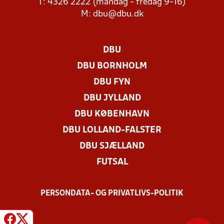
T: 4326 2222 (mandag - fredag 9-16)
M:
dbu@dbu.dk
DBU
DBU BORNHOLM
DBU FYN
DBU JYLLAND
DBU KØBENHAVN
DBU LOLLAND-FALSTER
DBU SJÆLLAND
FUTSAL
PERSONDATA- OG PRIVATLIVS-POLITIK