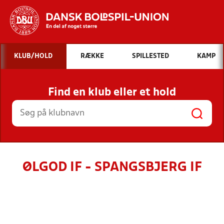
Hvad vil du søge efter?
KLUB/HOLD
RÆKKE
SPILLESTED
KAMP
INDHOLD OG NYHEDER
Find en klub eller et hold
STILLINGER, RESULTATER, KLUBBER OG
HOLD
ØLGOD IF - SPANGSBJERG IF