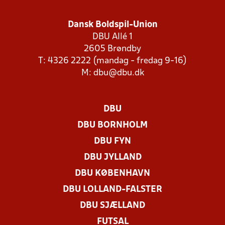
Dansk Boldspil-Union
DBU Allé 1
2605 Brøndby
T: 4326 2222 (mandag - fredag 9-16)
M:
dbu@dbu.dk
DBU
DBU BORNHOLM
DBU FYN
DBU JYLLAND
DBU KØBENHAVN
DBU LOLLAND-FALSTER
DBU SJÆLLAND
FUTSAL