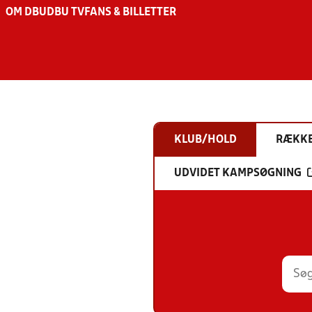
OM DBU
DBU TV
FANS & BILLETTER
KLUB/HOLD
RÆKK
UDVIDET KAMPSØGNING