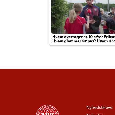
Hvem overtager nr.10 efter Eriks
Hvem glemmer sit pas? Hvem rin
Joachim altid til efter kampe?
Nyhedsbreve