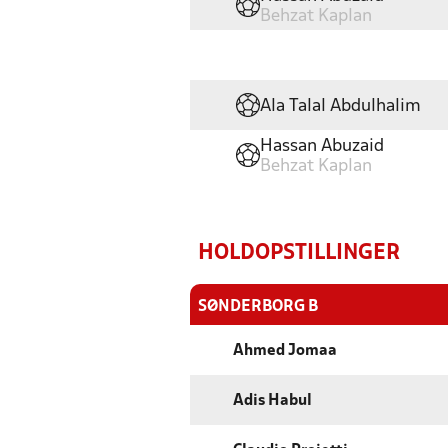
Behzat Kaplan
Ala Talal Abdulhalim
Hassan Abuzaid
Behzat Kaplan
HOLDOPSTILLINGER
SØNDERBORG B
Ahmed Jomaa
Adis Habul