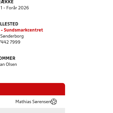
RÆKKE
11 - Forår 2026
ILLESTED
 - Sundsmarkcentret
Sønderborg
 7442 7999
OMMER
ian Olsen
Mathias Sørensen