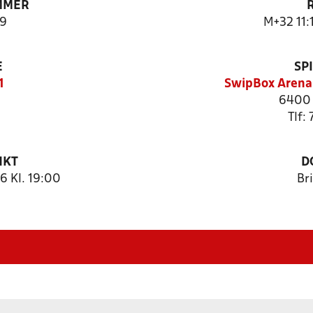
MMER
9
M+32 11:
E
SP
1
SwipBox Arena
6400 
Tlf:
NKT
D
 Kl. 19:00
Br