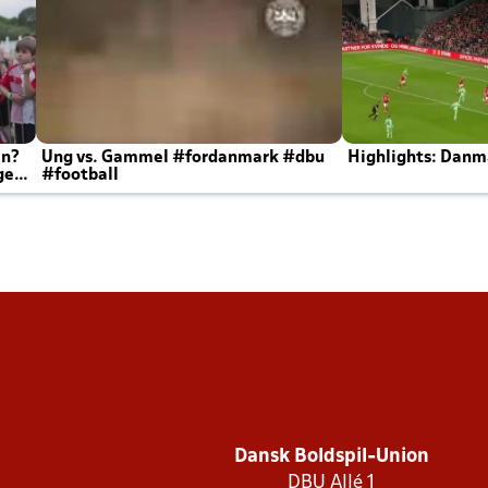
en?
Ung vs. Gammel #fordanmark #dbu
Highlights: Danma
ger
#football
Dansk Boldspil-Union
DBU Allé 1