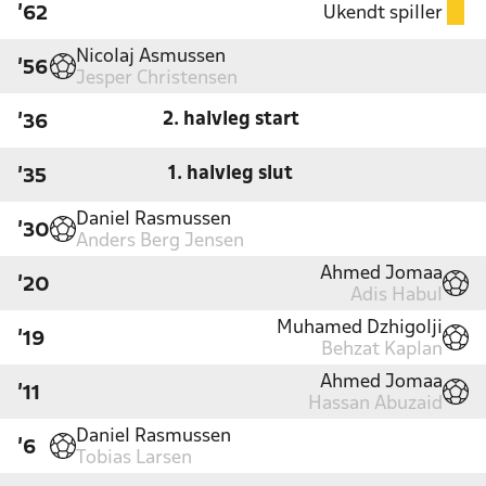
Ukendt spiller
'62
Nicolaj Asmussen
'56
Jesper Christensen
2. halvleg start
'36
1. halvleg slut
'35
Daniel Rasmussen
'30
Anders Berg Jensen
Ahmed Jomaa
'20
Adis Habul
Muhamed Dzhigolji
'19
Behzat Kaplan
Ahmed Jomaa
'11
Hassan Abuzaid
Daniel Rasmussen
'6
Tobias Larsen