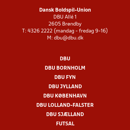
Dansk Boldspil-Union
DBU Allé 1
2605 Brøndby
T: 4326 2222 (mandag - fredag 9-16)
M:
dbu@dbu.dk
DBU
DBU BORNHOLM
DBU FYN
DBU JYLLAND
DBU KØBENHAVN
DBU LOLLAND-FALSTER
DBU SJÆLLAND
FUTSAL