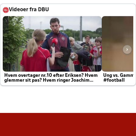
Videoer fra DBU
Hvem overtager nr.10 efter Eriksen? Hvem
Ung vs. Gamm
glemmer sit pas? Hvem ringer Joachim
#football
altid til efter kampe?