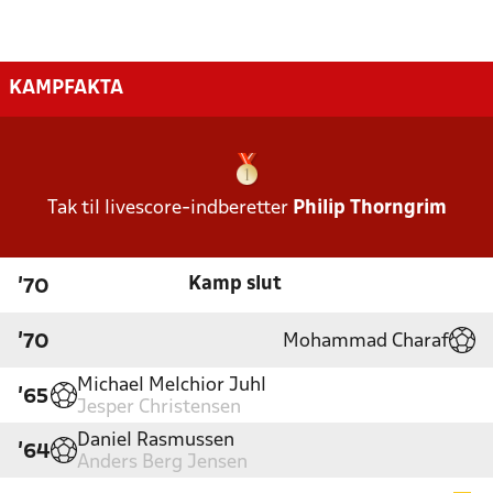
KAMPFAKTA
Tak til livescore-indberetter
Philip Thorngrim
Kamp slut
'70
Mohammad Charaf
'70
Michael Melchior Juhl
'65
Jesper Christensen
Daniel Rasmussen
'64
Anders Berg Jensen