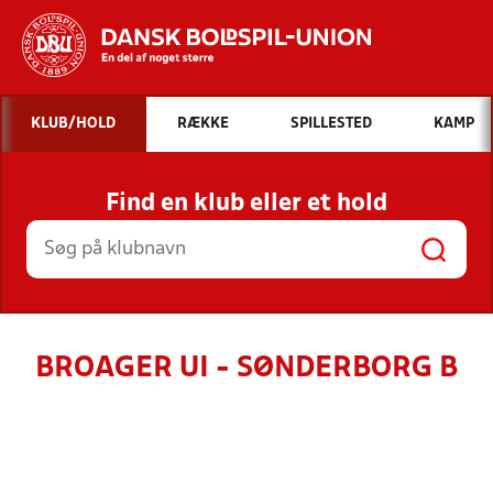
Hvad vil du søge efter?
KLUB/HOLD
RÆKKE
SPILLESTED
KAMP
INDHOLD OG NYHEDER
Find en klub eller et hold
STILLINGER, RESULTATER, KLUBBER OG
HOLD
BROAGER UI - SØNDERBORG B